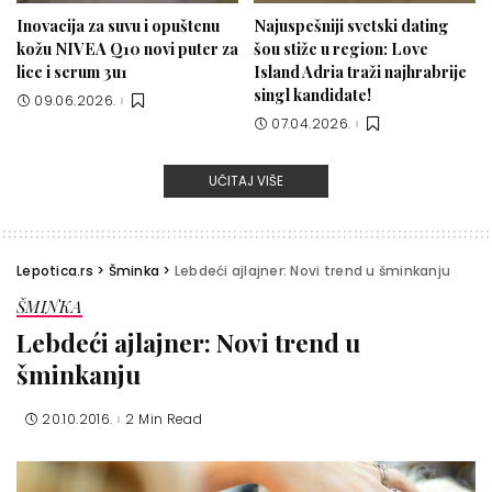
Inovacija za suvu i opuštenu
Najuspešniji svetski dating
kožu NIVEA Q10 novi puter za
šou stiže u region: Love
lice i serum 3u1
Island Adria traži najhrabrije
singl kandidate!
09.06.2026.
07.04.2026.
UČITAJ VIŠE
Lepotica.rs
>
Šminka
>
Lebdeći ajlajner: Novi trend u šminkanju
ŠMINKA
Lebdeći ajlajner: Novi trend u
šminkanju
20.10.2016.
2 Min Read