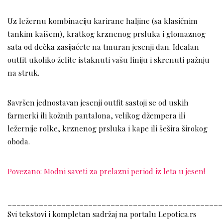
Uz ležernu kombinaciju karirane haljine (sa klasičnim
tankim kaišem), kratkog krznenog prsluka i glomaznog
sata od dečka zasijaćete na tmuran jesenji dan. Idealan
outfit ukoliko želite istaknuti vašu liniju i skrenuti pažnju
na struk.
Savršen jednostavan jesenji outfit sastoji se od uskih
farmerki ili kožnih pantalona, velikog džempera ili
ležernije rolke, krznenog prsluka i kape ili šešira širokog
oboda.
Povezano: Modni saveti za prelazni period iz leta u jesen!
________________________________________________
Svi tekstovi i kompletan sadržaj na portalu Lepotica.rs