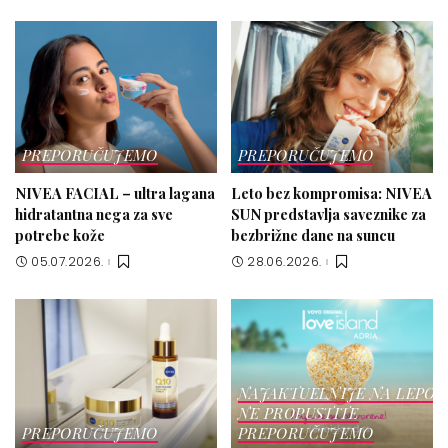
PREPORUČUJEMO
PREPORUČUJEMO
NIVEA FACIAL – ultra lagana
Leto bez kompromisa: NIVEA
hidratantna nega za sve
SUN predstavlja saveznike za
potrebe kože
bezbrižne dane na suncu
05.07.2026.
28.06.2026.
NAJAKTUELNIJE NA LEPOT
NE PROPUSTITE
PREPORUČUJEMO
PREPORUČUJEMO