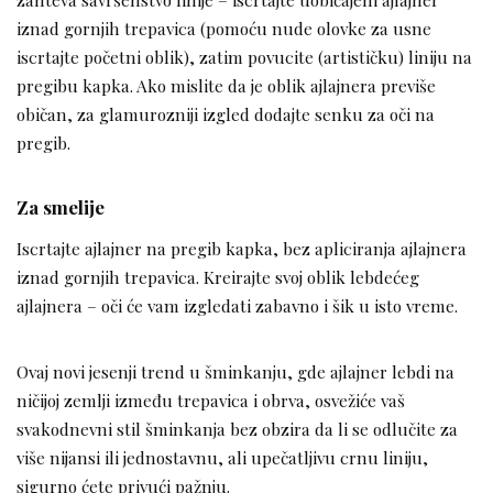
iznad gornjih trepavica (pomoću nude olovke za usne
iscrtajte početni oblik), zatim povucite (artističku) liniju na
pregibu kapka. Ako mislite da je oblik ajlajnera previše
običan, za glamurozniji izgled dodajte senku za oči na
pregib.
Za smelije
Iscrtajte ajlajner na pregib kapka, bez apliciranja ajlajnera
iznad gornjih trepavica. Kreirajte svoj oblik lebdećeg
ajlajnera – oči će vam izgledati zabavno i šik u isto vreme.
Ovaj novi jesenji trend u šminkanju, gde ajlajner lebdi na
ničijoj zemlji između trepavica i obrva, osvežiće vaš
svakodnevni stil šminkanja bez obzira da li se odlučite za
više nijansi ili jednostavnu, ali upečatljivu crnu liniju,
sigurno ćete privući pažnju.