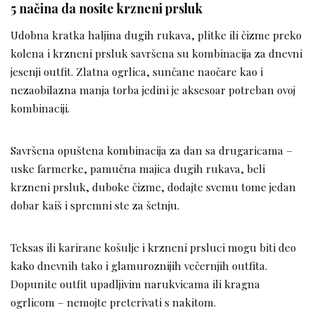
5 načina da nosite krzneni prsluk
Udobna kratka haljina dugih rukava, plitke ili čizme preko
kolena i krzneni prsluk savršena su kombinacija za dnevni
jesenji outfit. Zlatna ogrlica, sunčane naočare kao i
nezaobilazna manja torba jedini je aksesoar potreban ovoj
kombinaciji.
Savršena opuštena kombinacija za dan sa drugaricama –
uske farmerke, pamučna majica dugih rukava, beli
krzneni prsluk, duboke čizme, dodajte svemu tome jedan
dobar kaiš i spremni ste za šetnju.
Teksas ili karirane košulje i krzneni prsluci mogu biti deo
kako dnevnih tako i glamuroznijih večernjih outfita.
Dopunite outfit upadljivim narukvicama ili kragna
ogrlicom – nemojte preterivati s nakitom.