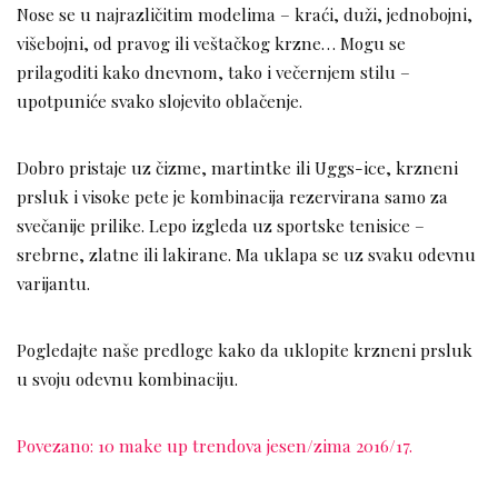
Nose se u najrazličitim modelima – kraći, duži, jednobojni,
višebojni, od pravog ili veštačkog krzne… Mogu se
prilagoditi kako dnevnom, tako i večernjem stilu –
upotpuniće svako slojevito oblačenje.
Dobro pristaje uz čizme, martintke ili Uggs-ice, krzneni
prsluk i visoke pete je kombinacija rezervirana samo za
svečanije prilike. Lepo izgleda uz sportske tenisice –
srebrne, zlatne ili lakirane. Ma uklapa se uz svaku odevnu
varijantu.
Pogledajte naše predloge kako da uklopite krzneni prsluk
u svoju odevnu kombinaciju.
Povezano: 10 make up trendova jesen/zima 2016/17.