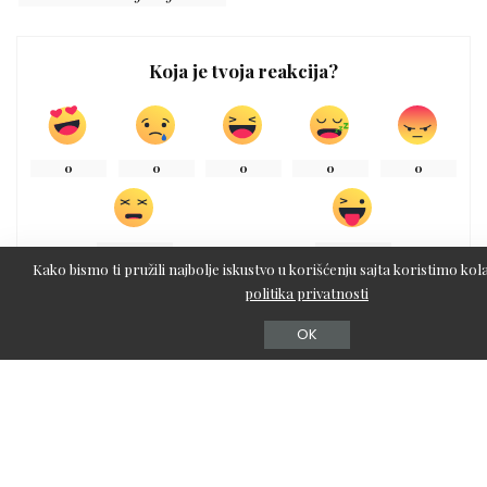
Koja je tvoja reakcija?
0
0
0
0
0
0
0
Kako bismo ti pružili najbolje iskustvo u korišćenju sajta koristimo kola
politika privatnosti
OK
0
DELJENJA
PRETHODNI ČLANAK
SLEDEĆI ČLANAK
Najbolji saveti za farbanje
Hit jeseni: Krzneni prsluk i
kose kod kuće
kako da ga nosite