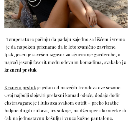
Temperature počinju da padaju zajedno sa lišćem i vreme
je da napokon priznamo da je leto zvanično završeno.
Ipak, jesen je savršen izgovor za ažuriranje garderobe, a
najveći jesenji favorit među odevnim komadima, svakako
je
krzneni prsluk
.
Krzneni prsluk
je jedan od najvećih trendova ove sezone.
Ovaj najbolji slojeviti prelazni komad odeće, dodaje dodir
ekstravagancije i luksuza svakom outfit – preko kratke
haljine dugih rukava, uz suknje, na džemper i farmerke ili
čak na jednostavnu košulju i vruće kožne pantalone.