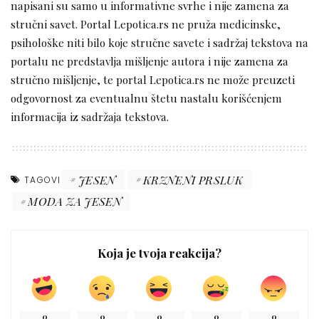
napisani su samo u informativne svrhe i nije zamena za
stručni savet. Portal Lepotica.rs ne pruža medicinske,
psihološke niti bilo koje stručne savete i sadržaj tekstova na
portalu ne predstavlja mišljenje autora i nije zamena za
stručno mišljenje, te portal Lepotica.rs ne može preuzeti
odgovornost za eventualnu štetu nastalu korišćenjem
informacija iz sadržaja tekstova.
JESEN
KRZNENI PRSLUK
TAGOVI
MODA ZA JESEN
Koja je tvoja reakcija?
0
0
0
0
0