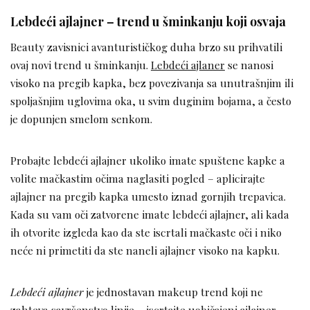
Lebdeći ajlajner – trend u šminkanju koji osvaja
Beauty zavisnici avanturističkog duha brzo su prihvatili
ovaj novi trend u šminkanju.
Lebdeći ajlaner
se nanosi
visoko na pregib kapka, bez povezivanja sa unutrašnjim ili
spoljašnjim uglovima oka, u svim duginim bojama, a često
je dopunjen smelom senkom.
Probajte lebdeći ajlajner ukoliko imate spuštene kapke a
volite mačkastim očima naglasiti pogled – aplicirajte
ajlajner na pregib kapka umesto iznad gornjih trepavica.
Kada su vam oči zatvorene imate lebdeći ajlajner, ali kada
ih otvorite izgleda kao da ste iscrtali mačkaste oči i niko
neće ni primetiti da ste naneli ajlajner visoko na kapku.
Lebdeći ajlajner
je jednostavan makeup trend koji ne
zahteva savršenstvo linije – iscrtajte uobičajeni ajlajner