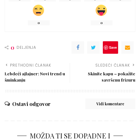
0
0
0
DELJENJA
Save
PRETHODNI ČLANAK
SLEDEĆI ČLANAK
Lebdeći ajlajner: Novi trend u
Skinite kapu – pokažite
šminkanju
savršenu frizuru
Ostavi odgovor
Vidi komentare
MOŽDA TI SE DOPADNE I