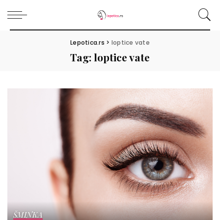
Lepotica.rs
>
loptice vate
Tag:
loptice vate
ŠMINKA