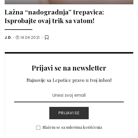
Lažna “nadogradnja” trepavica:
Isprobajte ovaj trik sa vatom!
J.D.
14.04.2021.
Posted
by
Prijavi se na newsletter
Najnovije sa Lepotice pravo u tvoj inbox!
PRIJAVI SE
Slažem se sa uslovima korišćenja