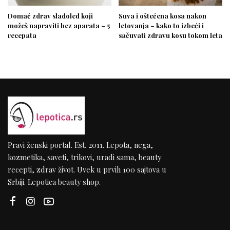
Domać zdrav sladoled koji
Suva i oštećena kosa nakon
možeš napraviti bez aparata – 5
letovanja – kako to izbeći i
recepata
sačuvati zdravu kosu tokom leta
Pravi ženski portal. Est. 2011. Lepota, nega,
kozmetika, saveti, trikovi, uradi sama, beauty
recepti, zdrav život. Uvek u prvih 100 sajtova u
Srbiji. Lepotica beauty shop.