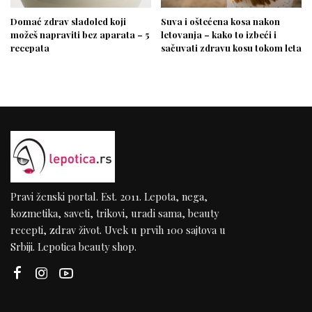
Domać zdrav sladoled koji
Suva i oštećena kosa nakon
možeš napraviti bez aparata – 5
letovanja – kako to izbeći i
recepata
sačuvati zdravu kosu tokom leta
Pravi ženski portal. Est. 2011. Lepota, nega,
kozmetika, saveti, trikovi, uradi sama, beauty
recepti, zdrav život. Uvek u prvih 100 sajtova u
Srbiji. Lepotica beauty shop.