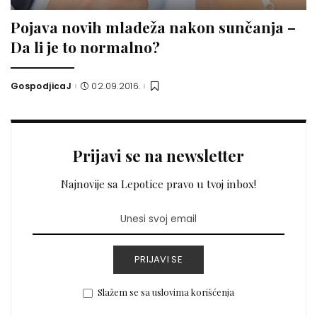
Pojava novih mladeža nakon sunčanja –
Da li je to normalno?
GospodjicaJ
02.09.2016.
Posted
by
Prijavi se na newsletter
Najnovije sa Lepotice pravo u tvoj inbox!
PRIJAVI SE
Slažem se sa uslovima korišćenja