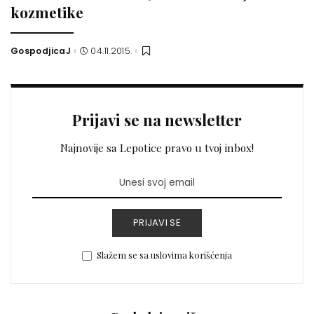
kozmetike
GospodjicaJ
04.11.2015.
Posted
by
Prijavi se na newsletter
Najnovije sa Lepotice pravo u tvoj inbox!
PRIJAVI SE
Slažem se sa uslovima korišćenja