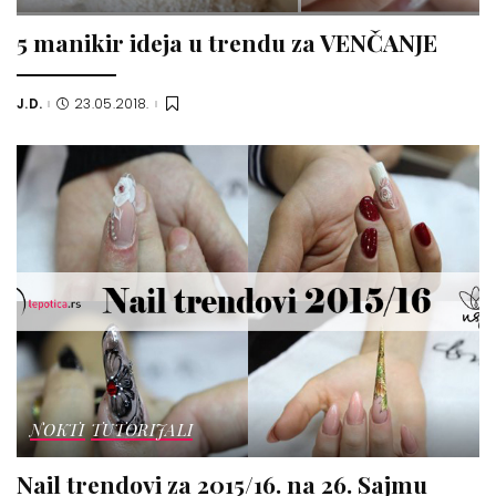
5 manikir ideja u trendu za VENČANJE
J.D.
23.05.2018.
Posted
by
NOKTI
TUTORIJALI
Nail trendovi za 2015/16. na 26. Sajmu