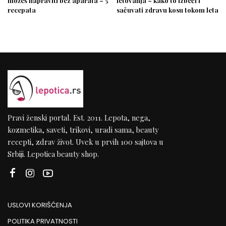
možeš napraviti bez aparata – 5
letovanja – kako to izbeći i
recepata
sačuvati zdravu kosu tokom leta
Pravi ženski portal. Est. 2011. Lepota, nega,
kozmetika, saveti, trikovi, uradi sama, beauty
recepti, zdrav život. Uvek u prvih 100 sajtova u
Srbiji. Lepotica beauty shop.
USLOVI KORIŠĆENJA
POLITIKA PRIVATNOSTI