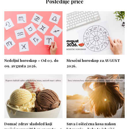
Poslednje priče
Nedeljni horoskop – Od 03. do
Mesečni horoskop za AVGUST
09. avgusta 2026.
2026.
Domać zdrav sladoled koji
Suva i oštećena kosa nakon