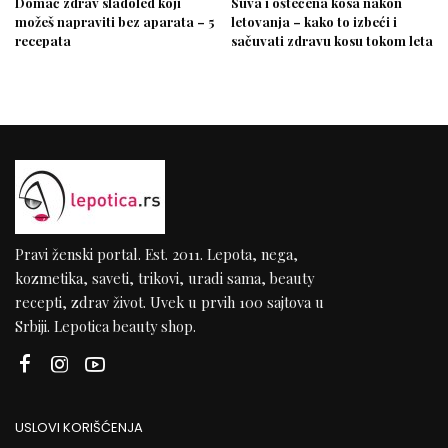
Domać zdrav sladoled koji
Suva i oštećena kosa nakon
možeš napraviti bez aparata – 5
letovanja – kako to izbeći i
recepata
sačuvati zdravu kosu tokom leta
Pravi ženski portal. Est. 2011. Lepota, nega,
kozmetika, saveti, trikovi, uradi sama, beauty
recepti, zdrav život. Uvek u prvih 100 sajtova u
Srbiji. Lepotica beauty shop.
USLOVI KORIŠĆENJA