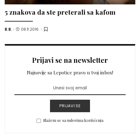
5 znakova da ste preterali sa kafom
B.B.
08.11.2016.
Posted
by
Prijavi se na newsletter
Najnovije sa Lepotice pravo u tvoj inbox!
PRIJAVI SE
Slažem se sa uslovima korišćenja