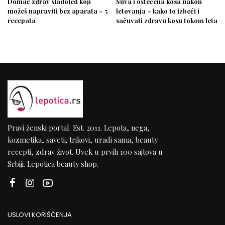
Domać zdrav sladoled koji
Suva i oštećena kosa nakon
možeš napraviti bez aparata – 5
letovanja – kako to izbeći i
recepata
sačuvati zdravu kosu tokom leta
Pravi ženski portal. Est. 2011. Lepota, nega,
kozmetika, saveti, trikovi, uradi sama, beauty
recepti, zdrav život. Uvek u prvih 100 sajtova u
Srbiji. Lepotica beauty shop.
USLOVI KORIŠĆENJA