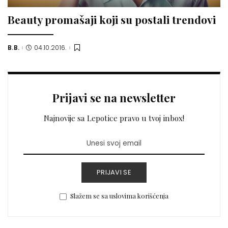
Beauty promašaji koji su postali trendovi
B.B.
04.10.2016.
Posted
by
Prijavi se na newsletter
Najnovije sa Lepotice pravo u tvoj inbox!
PRIJAVI SE
Slažem se sa uslovima korišćenja