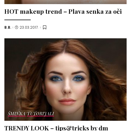
HOT makeup trend – Plava senka za oči
B.B.
23.03.2017.
Posted
by
ŠMINKA
TUTORIJALI
TRENDY LOOK – tips&tricks by dm