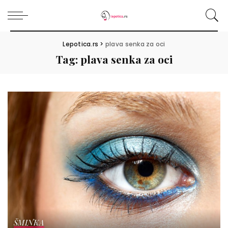
Lepotica.rs
>
plava senka za oci
Tag:
plava senka za oci
ŠMINKA