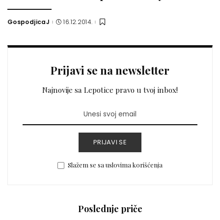
GospodjicaJ
16.12.2014.
Posted
by
Prijavi se na newsletter
Najnovije sa Lepotice pravo u tvoj inbox!
PRIJAVI SE
Slažem se sa uslovima korišćenja
Poslednje priče