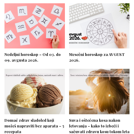
Nedeljni horoskop – Od 03. do
Mesečni horoskop za AVGUST
09. avgusta 2026.
2026.
Domać zdrav sladoled koji
Suva i oštećena kosa nakon
možeš napraviti bez aparata – 5
letovanja – kako to izbeći i
recepata
sačuvati zdravu kosu tokom leta