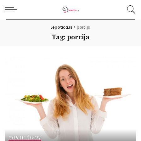
Lepotica.rs
>
porcija
Tag:
porcija
ZDRAV ŽIVOT