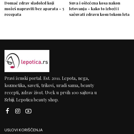
Domać zdrav sladoled koji
Suva i oštećena kosa nakon
možeš napraviti bez aparata – 5
letovanja – kako to izbeći i
recepata
sačuvati zdravu kosu tokom leta
Pravi ženski portal. Est. 2011. Lepota, nega,
kozmetika, saveti, trikovi, uradi sama, beauty
recepti, zdrav život. Uvek u prvih 100 sajtova u
Srbiji. Lepotica beauty shop.
USLOVI KORIŠĆENJA