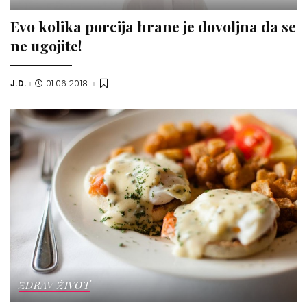
Evo kolika porcija hrane je dovoljna da se
ne ugojite!
J.D.
01.06.2018.
Posted
by
ZDRAV ŽIVOT