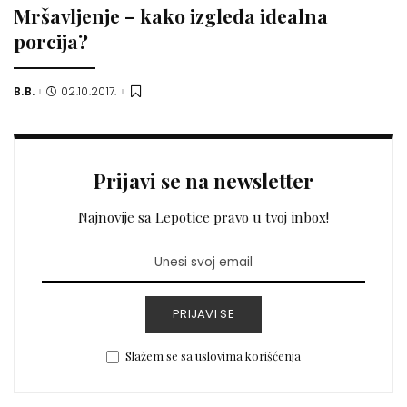
Mršavljenje – kako izgleda idealna
porcija?
B.B.
02.10.2017.
Posted
by
Prijavi se na newsletter
Najnovije sa Lepotice pravo u tvoj inbox!
PRIJAVI SE
Slažem se sa uslovima korišćenja