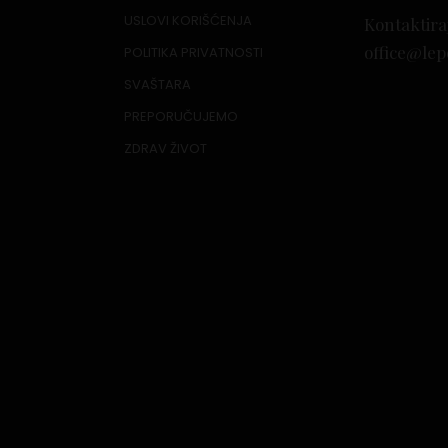
USLOVI KORIŠĆENJA
Kontaktira
office@lep
POLITIKA PRIVATNOSTI
SVAŠTARA
PREPORUČUJEMO
ZDRAV ŽIVOT