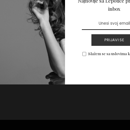
Najnovije sa Lepotice pr
vi Lepotica Make-up
inbox
PRIJAVI SE
PROČITAJ VIŠE
Slažem se sa uslovima 