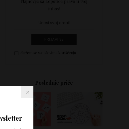
Najnovije sa Lepotice pravo u tvoj
inbox!
PRIJAVI SE
Slažem se sa uslovima korišćenja
Poslednje priče
wsletter