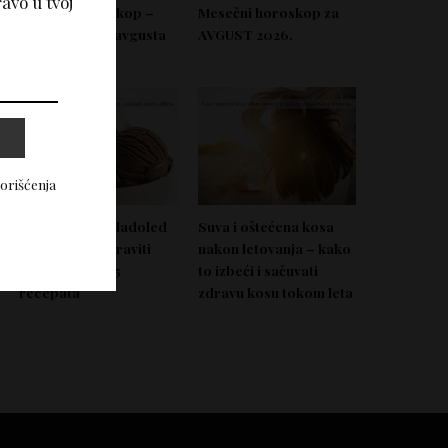
avo u tvoj
Nedeljni horoskop –
Mesečni horoskop za
Od 03. do 09. avgusta
AVGUST 2026.
2026.
korišćenja
Domać zdrav sladoled
Suva i oštećena kosa
koji možeš napraviti
nakon letovanja – kako
bez aparata – 5
to izbeći i sačuvati
recepata
zdravu kosu tokom leta