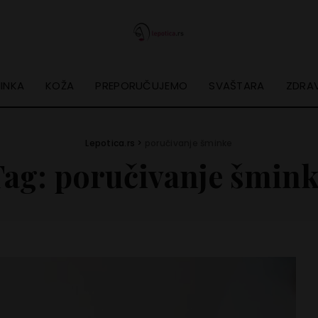
INKA
KOŽA
PREPORUČUJEMO
SVAŠTARA
ZDRAV
Lepotica.rs
>
poručivanje šminke
Tag:
poručivanje šmink