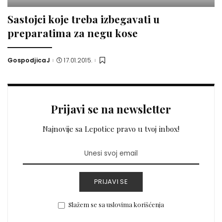
Sastojci koje treba izbegavati u
preparatima za negu kose
GospodjicaJ
17.01.2015.
Posted
by
Prijavi se na newsletter
Najnovije sa Lepotice pravo u tvoj inbox!
PRIJAVI SE
Slažem se sa uslovima korišćenja