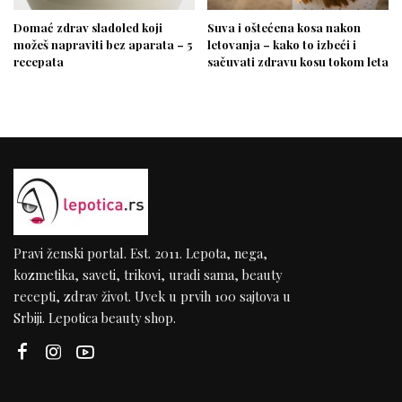
Domać zdrav sladoled koji
Suva i oštećena kosa nakon
možeš napraviti bez aparata – 5
letovanja – kako to izbeći i
recepata
sačuvati zdravu kosu tokom leta
Pravi ženski portal. Est. 2011. Lepota, nega,
kozmetika, saveti, trikovi, uradi sama, beauty
recepti, zdrav život. Uvek u prvih 100 sajtova u
Srbiji. Lepotica beauty shop.