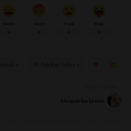
Sleepy
Angry
Dead
Wink
0
0
0
0
acebook-u
Podeli na Twitter-u
SLEDEĆI ČLANAK
Kleopatrina krema