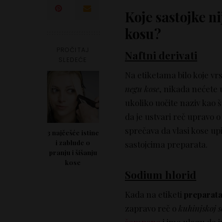
Koje sastojke n
kosu?
PROČITAJ
Naftni derivati
SLEDEĆE
Na etiketama bilo koje vr
negu kose
, nikada nećete 
ukoliko uočite naziv kao š
da je ustvari reč upravo o
sprečava da vlasi kose up
3 najčešće istine
i zablude o
sastojcima preparata.
pranju i šišanju
kose
Sodium hlorid
Kada na etiketi
preparata
zapravo reč o
kuhinjskoj s
šampona
i ima ulogu da i