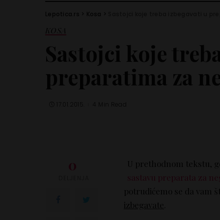
Lepotica.rs
>
Kosa
>
Sastojci koje treba izbegavati u p
KOSA
Sastojci koje treb
preparatima za n
17.01.2015.
4 Min Read
0
U prethodnom tekstu, g
sastavu preparata za ne
DELJENJA
potrudićemo se da vam št
izbegavate
.