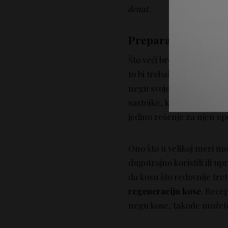
denat
.
Preparati za negu k
Što veći broj navedenih 
to bi trebalo da je i veće
negu svoje kose. Dugotr
sastojke, kosa će vam post
jedino rešenje za njen op
Ono što u velikoj meri mo
dugotrajno koristili ili up
da kosu što redovnije tre
regeneraciju kose
. Rece
negu kose, takođe možete