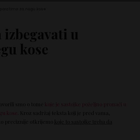
reparatima za negu kose
a izbegavati u
egu kose
ovorili smo o tome
koje je sastojke poželjno pronaći u
gu kose
. Kroz sadržaj teksta koji je pred vama,
o preciznije otkrijemo
koje to sastojke treba da