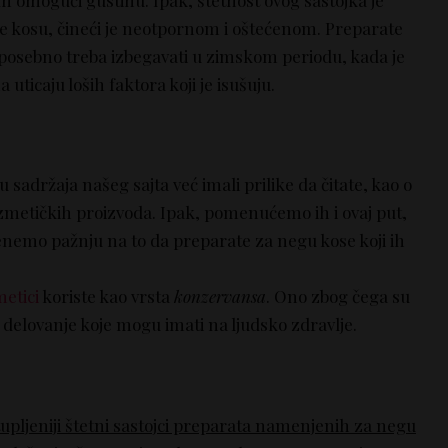
je kosu, čineći je neotpornom i oštećenom. Preparate
, posebno treba izbegavati u zimskom periodu, kada je
uticaju loših faktora koji je isušuju.
sadržaja našeg sajta već imali prilike da čitate, kao o
ozmetičkih proizvoda. Ipak, pomenućemo ih i ovaj put,
emo pažnju na to da preparate za negu kose koji ih
etici
koriste kao vrsta
konzervansa
. Ono zbog čega su
 delovanje koje mogu imati na ljudsko zdravlje.
upljeniji štetni sastojci preparata namenjenih za negu