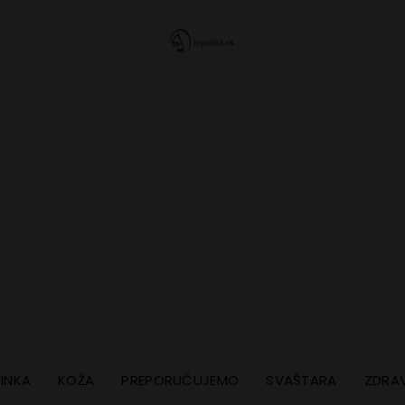
INKA
KOŽA
PREPORUČUJEMO
SVAŠTARA
ZDRAV