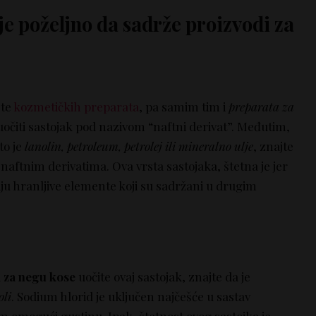
ije poželjno da sadrže proizvodi za
ste
kozmetičkih preparata
, pa samim tim i
preparata za
uočiti sastojak pod nazivom “naftni derivat”. Međutim,
to je
lanolin, petroleum, petrolej ili mineralno ulje
, znajte
 naftnim derivatima. Ova vrsta sastojaka, štetna je jer
iju hranljive elemente koji su sadržani u drugim
 za negu kose
uočite ovaj sastojak, znajte da je
oli
. Sodium hlorid je uključen najčešće u sastav
m omogući gustinu. Ipak, štetnost ovog sastojka je