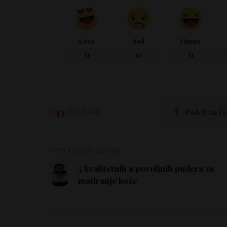
Love
Sad
Happy
0
0
0
0
Podeli na F
DELJENJA
PRETHODNI ČLANAK
5 kvalitetnih a povoljnih pudera za
matiranje kože