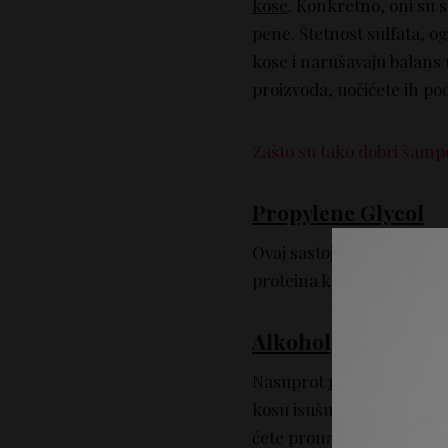
kose
. Konkretno, oni su 
pene. Štetnost sulfata, og
kose i narušavaju balans
proizvoda, uočićete ih p
Zašto su tako dobri šampo
Propylene Glycol
Ovaj sastojak, štetan je 
proteina koji su sadržani u 
Alkohol
Nasuprot
masnim alkoho
kosu isušuju, čine vlasi 
ćete pronaći pod nazivim