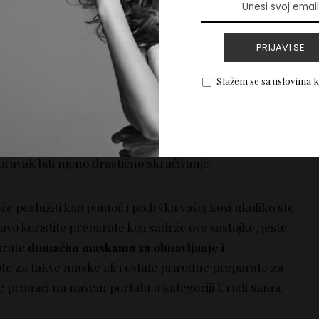
PRIJAVI SE
ose ne treba da štete kosi
Slažem se sa uslovima 
sastojaka pronađete u sastavu preparata za
negu kose
,
 upozorenje da takav preparat ne birate i ne kupujete za
ajnom upotrebom preparata koji sadrže gore navedene
ati osetljiva, sklona pucanju i oštećena, a onda će
oravak biti njeno drastično skraćivanje.
že poslužiti kao pomoć i podrška vašoj kosi ukoliko ste
ravo koristite preparate koji sadrže ove sastojke, jeste
tirate
domaćim maskama za obnavljanje i
pte za takve maske ali i ostale prirodne preparate za
 pronaći na našem portalu u kategoriji
Uradi sama
.