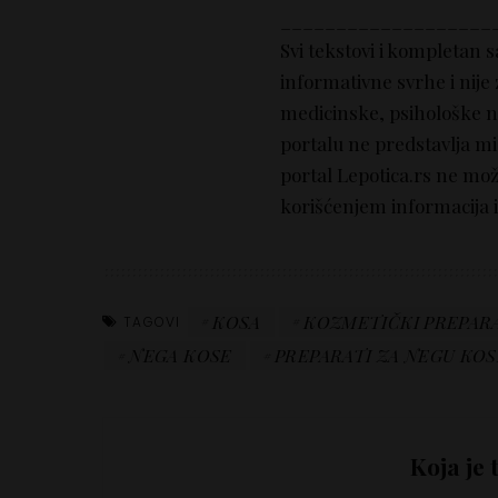
___________________
Svi tekstovi i kompletan 
informativne svrhe i nije
medicinske, psihološke nit
portalu ne predstavlja mi
portal Lepotica.rs ne mo
korišćenjem informacija i
KOSA
KOZMETIČKI PREPAR
TAGOVI
NEGA KOSE
PREPARATI ZA NEGU KOS
Koja je 