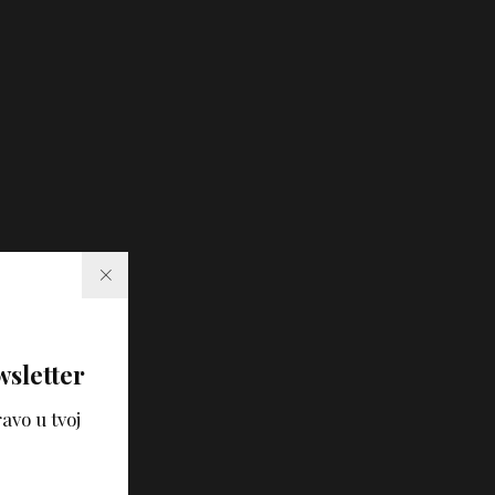
wsletter
avo u tvoj