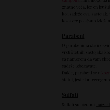
znatno veća, jer on isušu
koji sadrže ovaj sastojak
kosa već pojačano izložena 
Parabeni
O parabenima ste u okviru 
vrsti štetnih sastojaka k
sa namerom da vam skren
sadrže izbegavate.
Dakle, parabeni se u
kozm
štetni, jeste kancerogeno
Sulfati
Sulfati su ujedno i
najzast