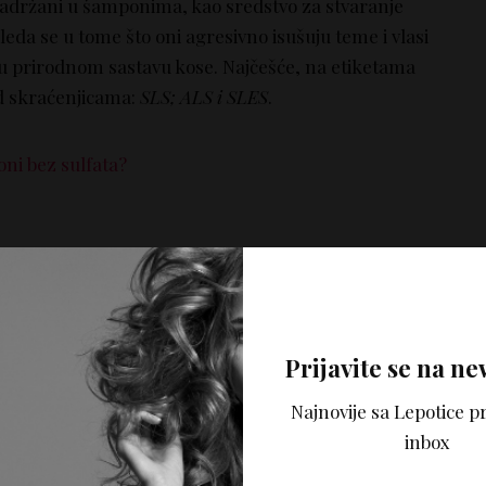
sadržani u šamponima, kao sredstvo za stvaranje
leda se u tome što oni agresivno isušuju teme i vlasi
 u prirodnom sastavu kose. Najčešće, na etiketama
od skraćenjicama:
SLS; ALS i SLES
.
ni bez sulfata?
zbog svoje osobine da negativno utiče na strukturu
kosi, ali i u koži glave.
Prijavite se na ne
Najnovije sa Lepotice pr
lima
koji imaju pozitivan uticaj na kosu, štetni alkoholi
inbox
neotpornim i sklonim pucanju. Najčešće, čiste alkohole
a:
Propyl, SD Alcohol (40), Alcohol, Ethanol i Alcohol