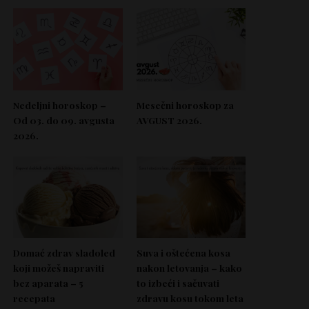
Nedeljni horoskop –
Mesečni horoskop za
Od 03. do 09. avgusta
AVGUST 2026.
2026.
Domać zdrav sladoled
Suva i oštećena kosa
koji možeš napraviti
nakon letovanja – kako
bez aparata – 5
to izbeći i sačuvati
recepata
zdravu kosu tokom leta