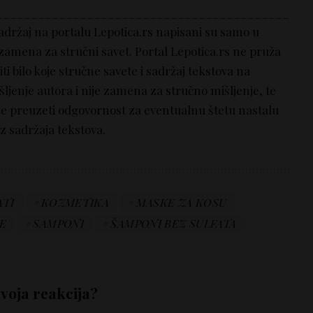
__________________________________________
sadržaj na portalu Lepotica.rs napisani su samo u
 zamena za stručni savet. Portal Lepotica.rs ne pruža
i bilo koje stručne savete i sadržaj tekstova na
šljenje autora i nije zamena za stručno mišljenje, te
že preuzeti odgovornost za eventualnu štetu nastalu
z sadržaja tekstova.
ATI
KOZMETIKA
MASKE ZA KOSU
E
SAMPONI
ŠAMPONI BEZ SULFATA
tvoja reakcija?