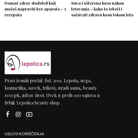
Domać zdrav sladoled koji
Suva i oštećena kosa nakon
možeš napraviti bez aparata – 5
letovanja – kako to izbeći i
recepata
sačuvati zdravu kosu tokom leta
Pravi ženski portal. Est. 2011. Lepota, nega,
kozmetika, saveti, trikovi, uradi sama, beauty
recepti, zdrav život. Uvek u prvih 100 sajtova u
Srbiji. Lepotica beauty shop.
USLOVI KORIŠĆENJA