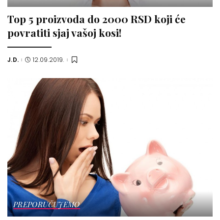
Top 5 proizvoda do 2000 RSD koji će
povratiti sjaj vašoj kosi!
J.D.
12.09.2019.
Posted
by
PREPORUČUJEMO