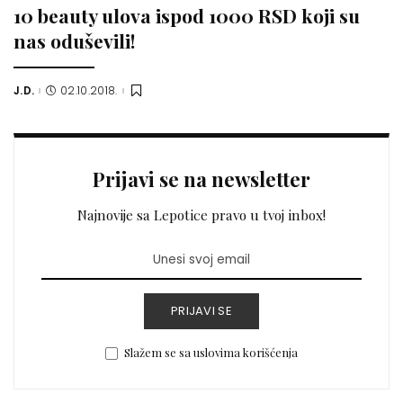
10 beauty ulova ispod 1000 RSD koji su
nas oduševili!
J.D.
02.10.2018.
Posted
by
Prijavi se na newsletter
Najnovije sa Lepotice pravo u tvoj inbox!
PRIJAVI SE
Slažem se sa uslovima korišćenja