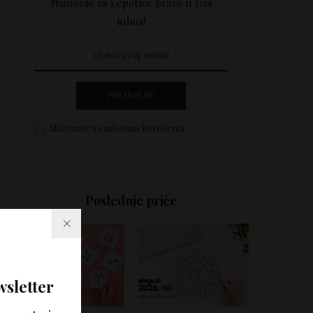
Najnovije sa Lepotice pravo u tvoj
inbox!
PRIJAVI SE
Slažem se sa uslovima korišćenja
Poslednje priče
wsletter