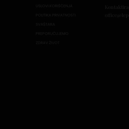
USLOVI KORIŠĆENJA
Kontaktira
office@lep
POLITIKA PRIVATNOSTI
SVAŠTARA
PREPORUČUJEMO
ZDRAV ŽIVOT