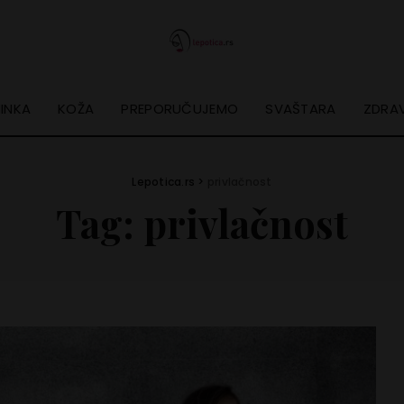
INKA
KOŽA
PREPORUČUJEMO
SVAŠTARA
ZDRAV
Lepotica.rs
>
privlačnost
Tag:
privlačnost