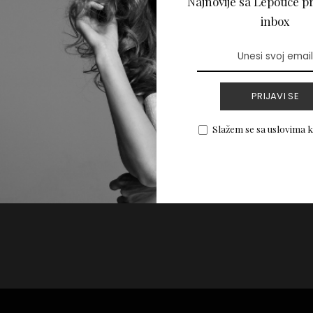
Najnovije sa Lepotice pr
muškarci ne mogu
inbox
PRIJAVI SE
PROČITAJ VIŠE
Slažem se sa uslovima 