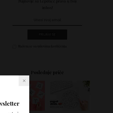
Najnovije sa Lepotice pravo u tvoj
inbox!
PRIJAVI SE
Slažem se sa uslovima korišćenja
Poslednje priče
wsletter