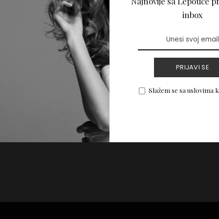
Najnovije sa Lepotice pr
a promeni svoj tip?
inbox
vaju!
PRIJAVI SE
PROČITAJ VIŠE
Slažem se sa uslovima 