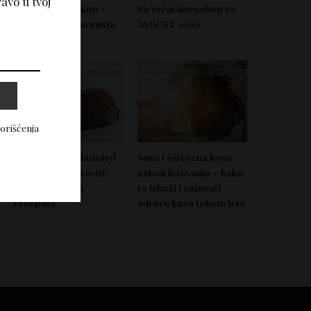
avo u tvoj
Nedeljni horoskop –
Mesečni horoskop za
Od 03. do 09. avgusta
AVGUST 2026.
2026.
korišćenja
Domać zdrav sladoled
Suva i oštećena kosa
koji možeš napraviti
nakon letovanja – kako
bez aparata – 5
to izbeći i sačuvati
recepata
zdravu kosu tokom leta