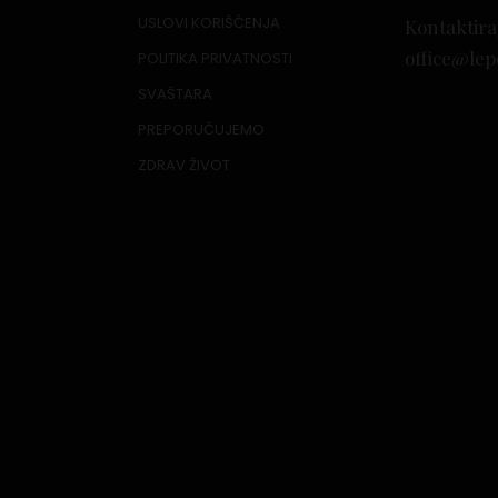
USLOVI KORIŠĆENJA
Kontaktira
office@lep
POLITIKA PRIVATNOSTI
SVAŠTARA
PREPORUČUJEMO
ZDRAV ŽIVOT