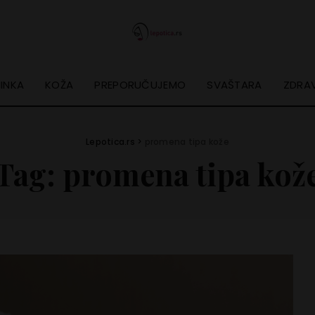
INKA
KOŽA
PREPORUČUJEMO
SVAŠTARA
ZDRAV
Lepotica.rs
>
promena tipa kože
Tag:
promena tipa kož