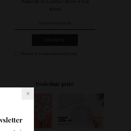
Najnovije sa Lepotice pravo u tvoj
inbox!
PRIJAVI SE
Slažem se sa uslovima korišćenja
Poslednje priče
wsletter