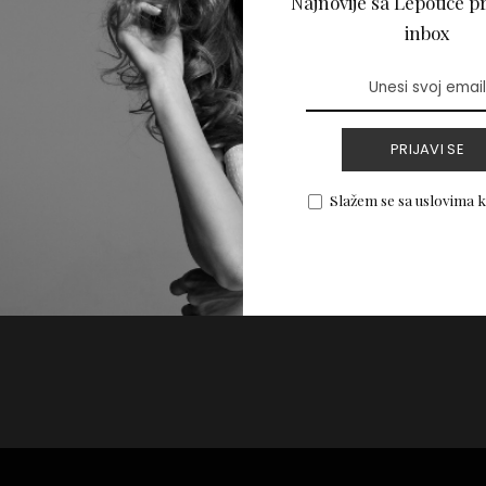
Najnovije sa Lepotice pr
ko da vam se kosa
inbox
PRIJAVI SE
PROČITAJ VIŠE
Slažem se sa uslovima 