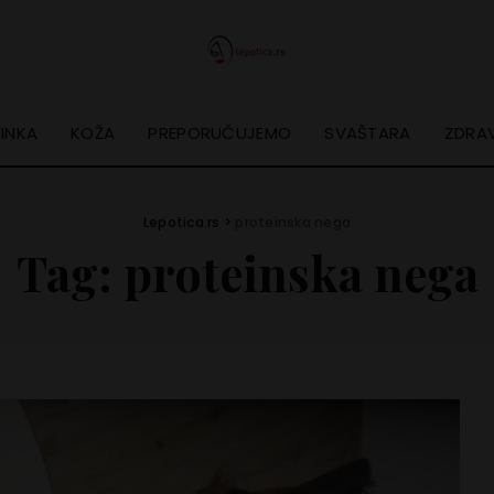
INKA
KOŽA
PREPORUČUJEMO
SVAŠTARA
ZDRAV
Lepotica.rs
>
proteinska nega
Tag:
proteinska nega