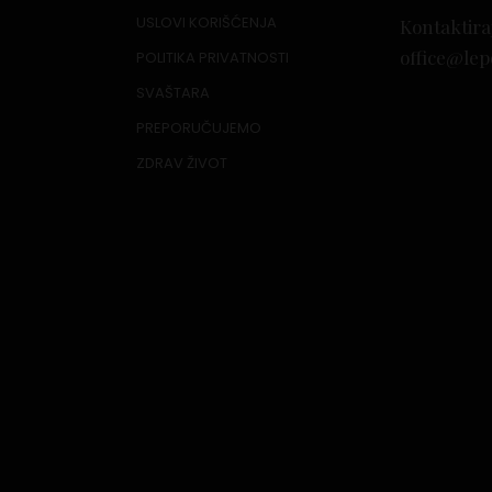
USLOVI KORIŠĆENJA
Kontaktira
office@lep
POLITIKA PRIVATNOSTI
SVAŠTARA
PREPORUČUJEMO
ZDRAV ŽIVOT