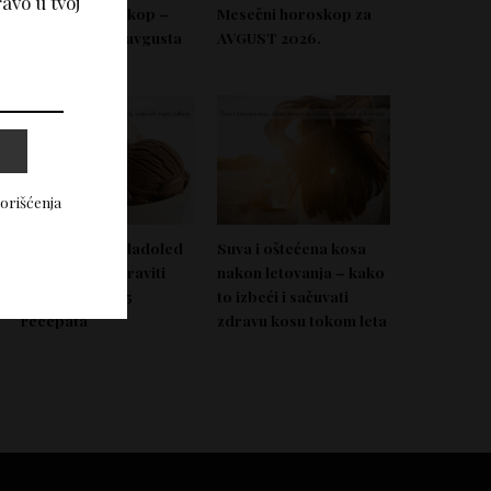
avo u tvoj
Nedeljni horoskop –
Mesečni horoskop za
Od 03. do 09. avgusta
AVGUST 2026.
2026.
korišćenja
Domać zdrav sladoled
Suva i oštećena kosa
koji možeš napraviti
nakon letovanja – kako
bez aparata – 5
to izbeći i sačuvati
recepata
zdravu kosu tokom leta