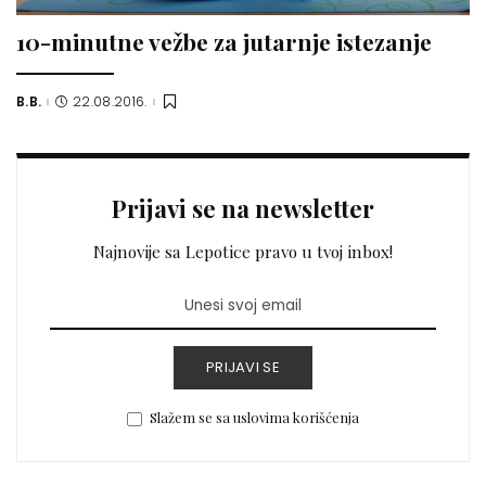
10-minutne vežbe za jutarnje istezanje
B.B.
22.08.2016.
Posted
by
Prijavi se na newsletter
Najnovije sa Lepotice pravo u tvoj inbox!
PRIJAVI SE
Slažem se sa uslovima korišćenja