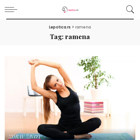
Lepotica.rs
>
ramena
Tag:
ramena
ZDRAV ŽIVOT