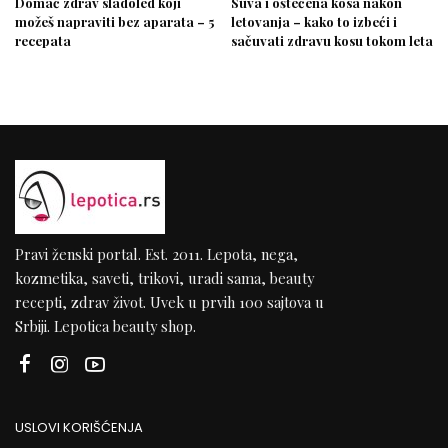
Domać zdrav sladoled koji
Suva i oštećena kosa nakon
možeš napraviti bez aparata – 5
letovanja – kako to izbeći i
recepata
sačuvati zdravu kosu tokom leta
Pravi ženski portal. Est. 2011. Lepota, nega,
kozmetika, saveti, trikovi, uradi sama, beauty
recepti, zdrav život. Uvek u prvih 100 sajtova u
Srbiji. Lepotica beauty shop.
USLOVI KORIŠĆENJA