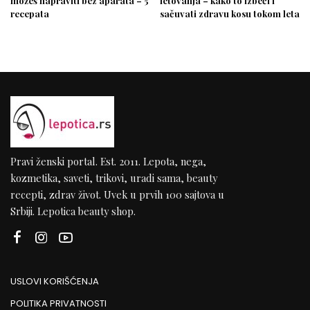
možeš napraviti bez aparata – 5
letovanja – kako to izbeći i
recepata
sačuvati zdravu kosu tokom leta
Pravi ženski portal. Est. 2011. Lepota, nega,
kozmetika, saveti, trikovi, uradi sama, beauty
recepti, zdrav život. Uvek u prvih 100 sajtova u
Srbiji. Lepotica beauty shop.
USLOVI KORIŠĆENJA
POLITIKA PRIVATNOSTI