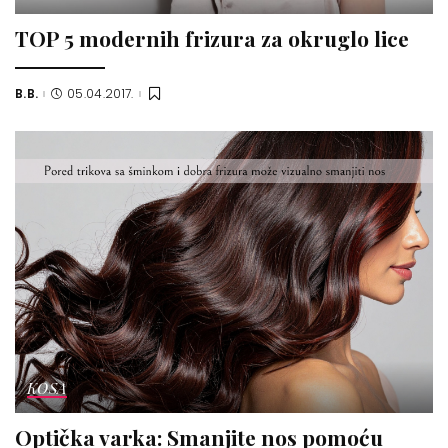
TOP 5 modernih frizura za okruglo lice
B.B.
05.04.2017.
Posted
by
KOSA
Optička varka: Smanjite nos pomoću