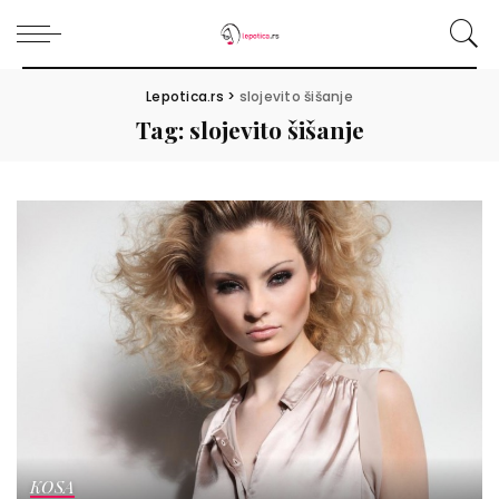
Lepotica.rs
>
slojevito šišanje
Tag:
slojevito šišanje
KOSA