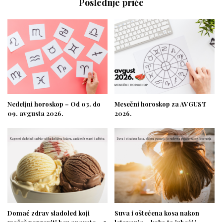
Poslednje priče
Nedeljni horoskop – Od 03. do
Mesečni horoskop za AVGUST
09. avgusta 2026.
2026.
Domać zdrav sladoled koji
Suva i oštećena kosa nakon