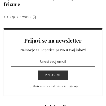
frizure
B.B.
17.10.2016.
Posted
by
Prijavi se na newsletter
Najnovije sa Lepotice pravo u tvoj inbox!
PRIJAVI SE
Slažem se sa uslovima korišćenja