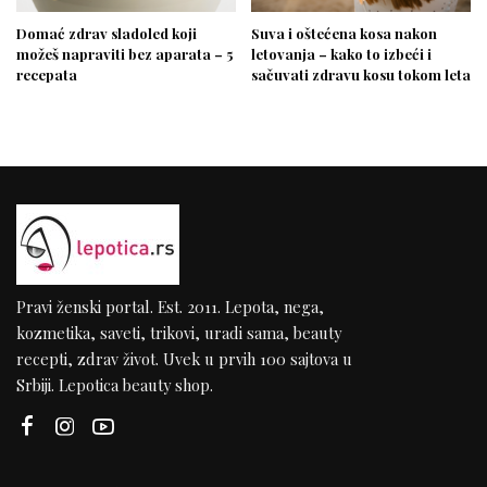
Domać zdrav sladoled koji
Suva i oštećena kosa nakon
možeš napraviti bez aparata – 5
letovanja – kako to izbeći i
recepata
sačuvati zdravu kosu tokom leta
Pravi ženski portal. Est. 2011. Lepota, nega,
kozmetika, saveti, trikovi, uradi sama, beauty
recepti, zdrav život. Uvek u prvih 100 sajtova u
Srbiji. Lepotica beauty shop.