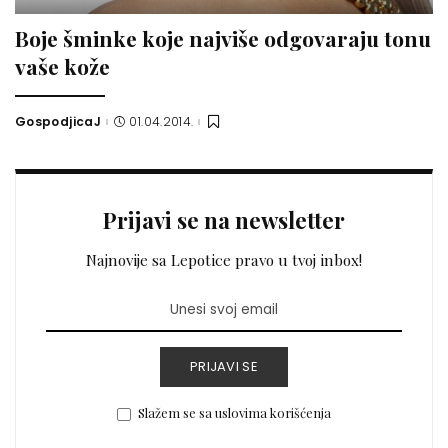
Boje šminke koje najviše odgovaraju tonu
vaše kože
GospodjicaJ
01.04.2014.
Posted
by
Prijavi se na newsletter
Najnovije sa Lepotice pravo u tvoj inbox!
PRIJAVI SE
Slažem se sa uslovima korišćenja