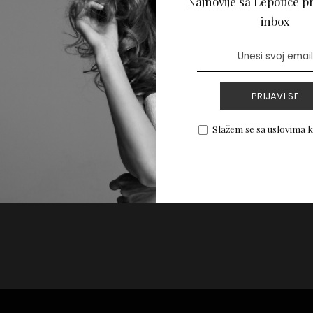
Najnovije sa Lepotice pr
oš bolje obrve
inbox
PROČITAJ VIŠE
PRIJAVI SE
Slažem se sa uslovima 