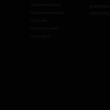
USLOVI KORIŠĆENJA
Kontaktira
office@lep
POLITIKA PRIVATNOSTI
SVAŠTARA
PREPORUČUJEMO
ZDRAV ŽIVOT