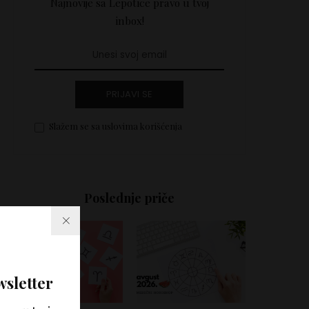
Najnovije sa Lepotice pravo u tvoj
inbox!
PRIJAVI SE
Slažem se sa uslovima korišćenja
Poslednje priče
wsletter