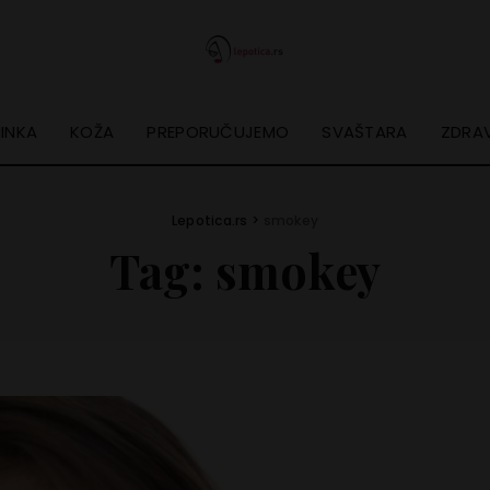
INKA
KOŽA
PREPORUČUJEMO
SVAŠTARA
ZDRAV
Lepotica.rs
>
smokey
Tag:
smokey