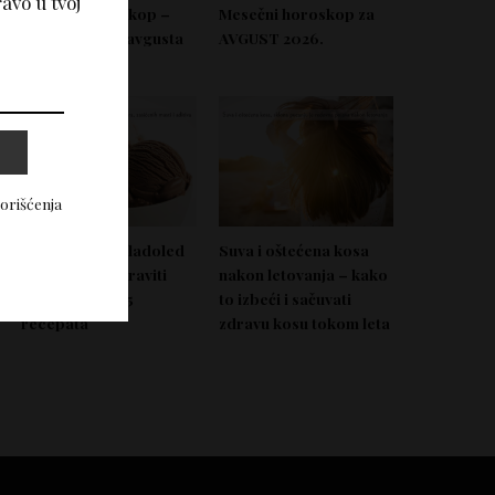
avo u tvoj
Nedeljni horoskop –
Mesečni horoskop za
Od 03. do 09. avgusta
AVGUST 2026.
2026.
korišćenja
Domać zdrav sladoled
Suva i oštećena kosa
koji možeš napraviti
nakon letovanja – kako
bez aparata – 5
to izbeći i sačuvati
recepata
zdravu kosu tokom leta