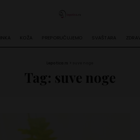
INKA
KOŽA
PREPORUČUJEMO
SVAŠTARA
ZDRAV
Lepotica.rs
>
suve noge
Tag:
suve noge