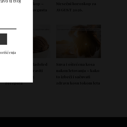
avo u tvoj
Nedeljni horoskop –
Mesečni horoskop za
Od 03. do 09. avgusta
AVGUST 2026.
2026.
korišćenja
Domać zdrav sladoled
Suva i oštećena kosa
koji možeš napraviti
nakon letovanja – kako
bez aparata – 5
to izbeći i sačuvati
recepata
zdravu kosu tokom leta