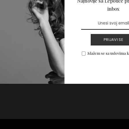
Najnovije sa Lepotice pr
nanesete tuš poput
inbox
PRIJAVI SE
PROČITAJ VIŠE
Slažem se sa uslovima 