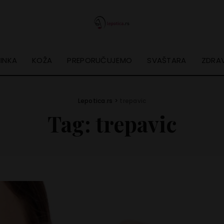
INKA
KOŽA
PREPORUČUJEMO
SVAŠTARA
ZDRAV
Lepotica.rs
>
trepavic
Tag:
trepavic