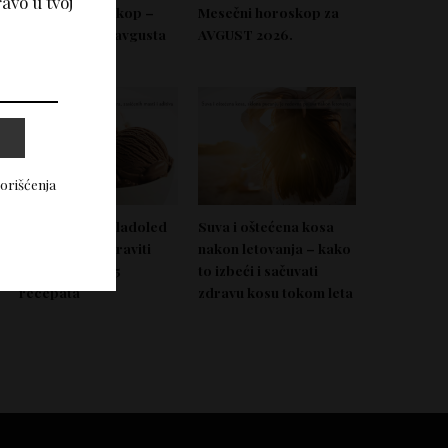
avo u tvoj
Nedeljni horoskop –
Mesečni horoskop za
Od 03. do 09. avgusta
AVGUST 2026.
2026.
korišćenja
Domać zdrav sladoled
Suva i oštećena kosa
koji možeš napraviti
nakon letovanja – kako
bez aparata – 5
to izbeći i sačuvati
recepata
zdravu kosu tokom leta