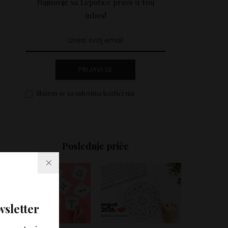
Najnovije sa Lepotice pravo u tvoj
inbox!
PRIJAVI SE
Slažem se sa uslovima korišćenja
Poslednje priče
wsletter