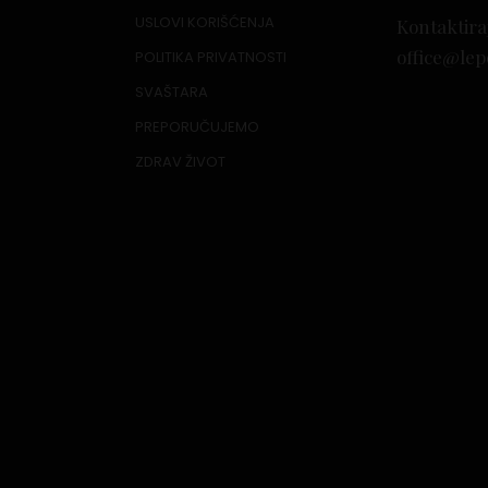
USLOVI KORIŠĆENJA
Kontaktira
office@lep
POLITIKA PRIVATNOSTI
SVAŠTARA
PREPORUČUJEMO
ZDRAV ŽIVOT