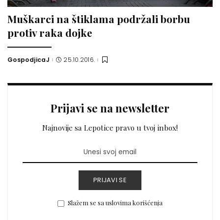
Muškarci na štiklama podržali borbu
protiv raka dojke
GospodjicaJ
25.10.2016.
Posted
by
Prijavi se na newsletter
Najnovije sa Lepotice pravo u tvoj inbox!
PRIJAVI SE
Slažem se sa uslovima korišćenja