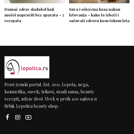
Domać zdrav sladoled koji
Suva i oštećena kosa nakon
možeš napraviti bez aparata – 5
letovanja – kako to izbeći i
recepata
sačuvati zdravu kosu tokom leta
Pravi ženski portal. Est. 2011. Lepota, nega,
kozmetika, saveti, trikovi, uradi sama, beauty
recepti, zdrav život. Uvek u prvih 100 sajtova u
Srbiji. Lepotica beauty shop.