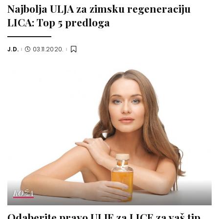
Najbolja ULJA za zimsku regeneraciju
LICA: Top 5 predloga
J.D.
03.11.2020.
Posted
by
KOŽA
Odaberite pravo ULJE za LICE za vaš tip