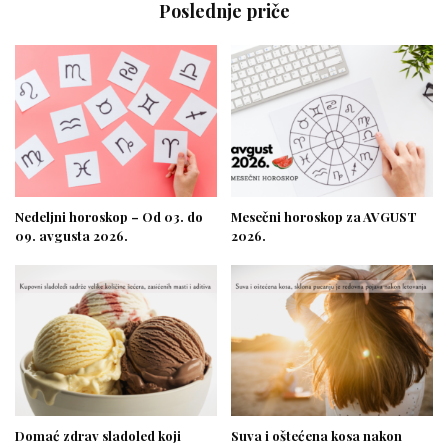
Poslednje priče
Nedeljni horoskop – Od 03. do
Mesečni horoskop za AVGUST
09. avgusta 2026.
2026.
Domać zdrav sladoled koji
Suva i oštećena kosa nakon