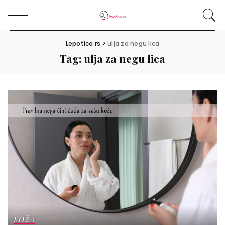
Lepotica.rs
>
ulja za negu lica
Tag:
ulja za negu lica
KOŽA