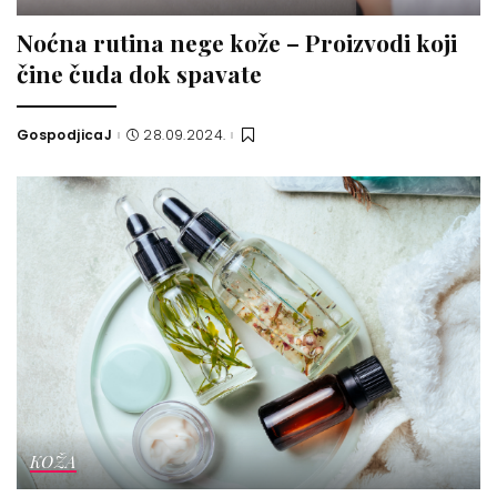
Noćna rutina nege kože – Proizvodi koji
čine čuda dok spavate
GospodjicaJ
28.09.2024.
Posted
by
KOŽA