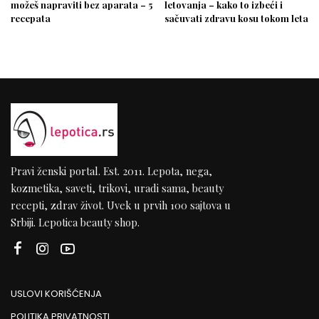
možeš napraviti bez aparata – 5
letovanja – kako to izbeći i
recepata
sačuvati zdravu kosu tokom leta
Pravi ženski portal. Est. 2011. Lepota, nega,
kozmetika, saveti, trikovi, uradi sama, beauty
recepti, zdrav život. Uvek u prvih 100 sajtova u
Srbiji. Lepotica beauty shop.
USLOVI KORIŠĆENJA
POLITIKA PRIVATNOSTI