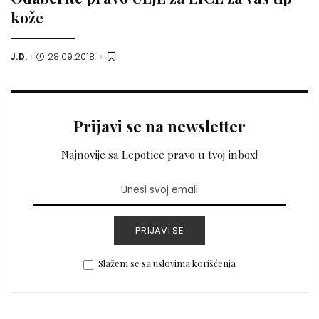
kože
J.D.
28.09.2018.
Posted
by
Prijavi se na newsletter
Najnovije sa Lepotice pravo u tvoj inbox!
PRIJAVI SE
Slažem se sa uslovima korišćenja