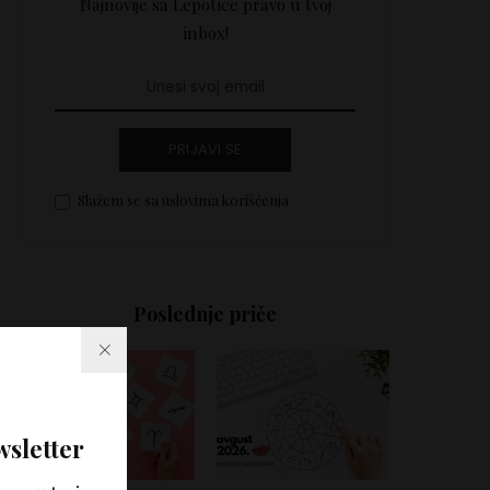
Najnovije sa Lepotice pravo u tvoj
inbox!
PRIJAVI SE
Slažem se sa uslovima korišćenja
Poslednje priče
wsletter