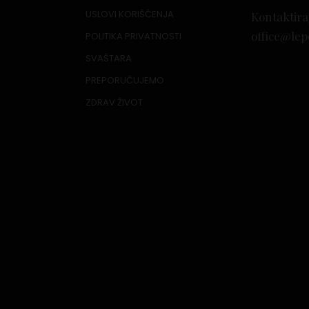
USLOVI KORIŠĆENJA
Kontaktira
office@lep
POLITIKA PRIVATNOSTI
SVAŠTARA
PREPORUČUJEMO
ZDRAV ŽIVOT