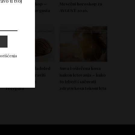
avo u tvoj
Nedeljni horoskop –
Mesečni horoskop za
Od 03. do 09. avgusta
AVGUST 2026.
2026.
korišćenja
Domać zdrav sladoled
Suva i oštećena kosa
koji možeš napraviti
nakon letovanja – kako
bez aparata – 5
to izbeći i sačuvati
recepata
zdravu kosu tokom leta