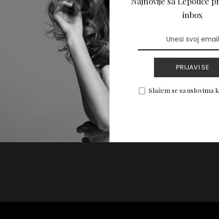
Najnovije sa Lepotice pr
ate” serume i koliko
inbox
ju?
PRIJAVI SE
PROČITAJ VIŠE
Slažem se sa uslovima 