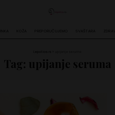
INKA
KOŽA
PREPORUČUJEMO
SVAŠTARA
ZDRAV
Lepotica.rs
>
upijanje seruma
Tag:
upijanje seruma