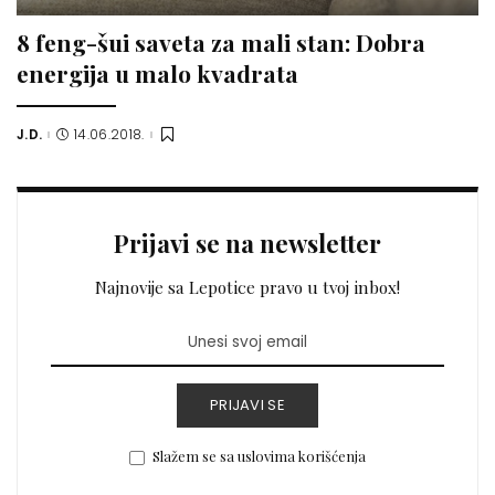
8 feng-šui saveta za mali stan: Dobra
energija u malo kvadrata
J.D.
14.06.2018.
Posted
by
Prijavi se na newsletter
Najnovije sa Lepotice pravo u tvoj inbox!
PRIJAVI SE
Slažem se sa uslovima korišćenja