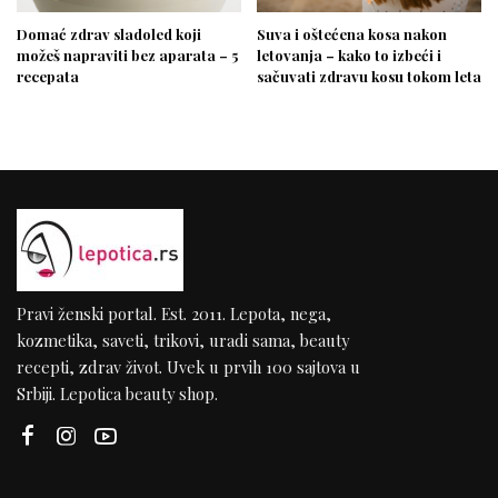
Domać zdrav sladoled koji
Suva i oštećena kosa nakon
možeš napraviti bez aparata – 5
letovanja – kako to izbeći i
recepata
sačuvati zdravu kosu tokom leta
Pravi ženski portal. Est. 2011. Lepota, nega,
kozmetika, saveti, trikovi, uradi sama, beauty
recepti, zdrav život. Uvek u prvih 100 sajtova u
Srbiji. Lepotica beauty shop.