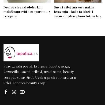
Domać zdrav sladoled koji
Suva i oštećena kosa nakon
možeš napraviti bez aparata – 5
letovanja – kako to izbeći i
recepata
sačuvati zdravu kosu tokom leta
Pravi ženski portal. Est. 2011. Lepota, nega,
kozmetika, saveti, trikovi, uradi sama, beauty
recepti, zdrav život. Uvek u prvih 100 sajtova u
Srbiji. Lepotica beauty shop.