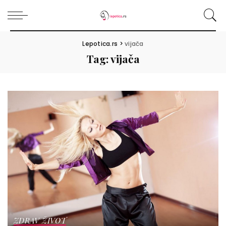
Lepotica.rs
>
vijača
Tag:
vijača
ZDRAV ŽIVOT