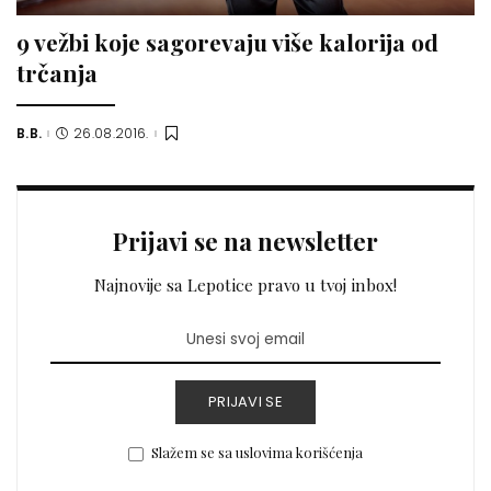
9 vežbi koje sagorevaju više kalorija od
trčanja
B.B.
26.08.2016.
Posted
by
Prijavi se na newsletter
Najnovije sa Lepotice pravo u tvoj inbox!
PRIJAVI SE
Slažem se sa uslovima korišćenja