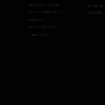
USLOVI KORIŠĆENJA
Kontaktira
office@lep
POLITIKA PRIVATNOSTI
SVAŠTARA
PREPORUČUJEMO
ZDRAV ŽIVOT