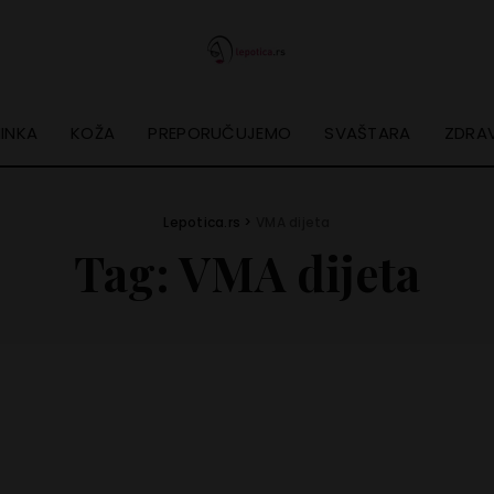
INKA
KOŽA
PREPORUČUJEMO
SVAŠTARA
ZDRAV
Lepotica.rs
>
VMA dijeta
Tag:
VMA dijeta