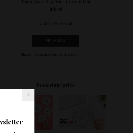
Najnovije sa Lepotice pravo u tvoj
inbox!
PRIJAVI SE
Slažem se sa uslovima korišćenja
Poslednje priče
wsletter