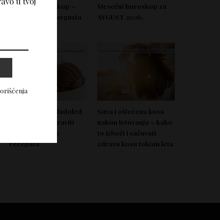
avo u tvoj
Nedeljni horoskop –
Mesečni horoskop za
Od 03. do 09. avgusta
AVGUST 2026.
2026.
korišćenja
Domać zdrav sladoled
Suva i oštećena kosa
koji možeš napraviti
nakon letovanja – kako
bez aparata – 5
to izbeći i sačuvati
recepata
zdravu kosu tokom leta