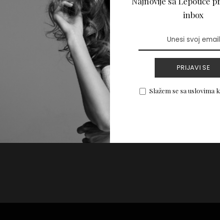
Najnovije sa Lepotice pr
ljenje po preporuci
inbox
PRIJAVI SE
PROČITAJ VIŠE
Slažem se sa uslovima 