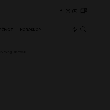
0
 ŽIVOT
HOROSKOP
rything-shower1