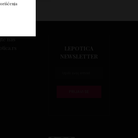
korišćenja
jte nas
otica.rs
LEPOTICA
NEWSLETTER