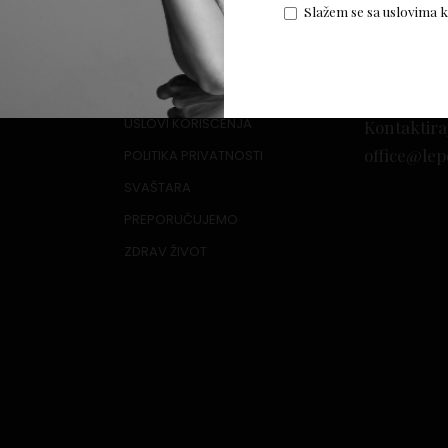
Slažem se sa uslovima 
USLOVI KORIŠĆENJA
Kontaktira
office@lep
POLITIKA PRIVATNOSTI
SVAŠTARA
PREPORUČUJEMO
ZDRAV ŽIVOT