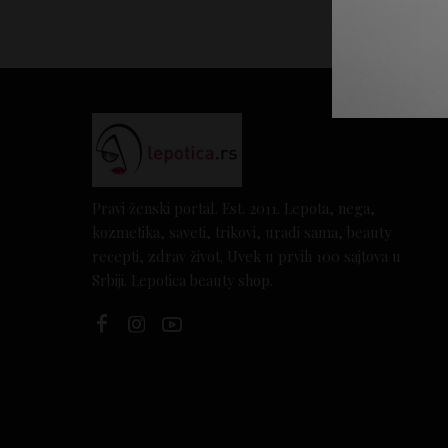
Pravi ženski portal. Est. 2011. Lepota, nega,
kozmetika, saveti, trikovi, uradi sama, beauty
recepti, zdrav život. Uvek u prvih 100 sajtova u
Srbiji. Lepotica beauty shop.