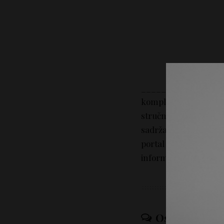
_________________
kompletan sadržaj na
stručni savet. Portal 
sadržaj tekstova na p
portal Lepotica.rs n
informacija iz sadržaj
Ostavi odgov