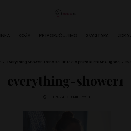
INKA
KOŽA
PREPORUČUJEMO
SVAŠTARA
ZDRAV
o
>
“Everything Shower” trend sa TikTok-a pruža kućni SPA ugođaj
>
eve
everything-shower1
11.01.2024.
0 Min Read