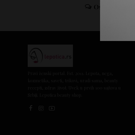
Ostavi odgov
Pravi ženski portal. Est. 2011. Lepota, nega,
kozmetika, saveti, trikovi, uradi sama, beauty
recepti, zdrav život. Uvek u prvih 100 sajtova u
Srbiji. Lepotica beauty shop.