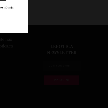
Vidi komentare
korišćenja
jte nas
otica.rs
LEPOTICA
NEWSLETTER