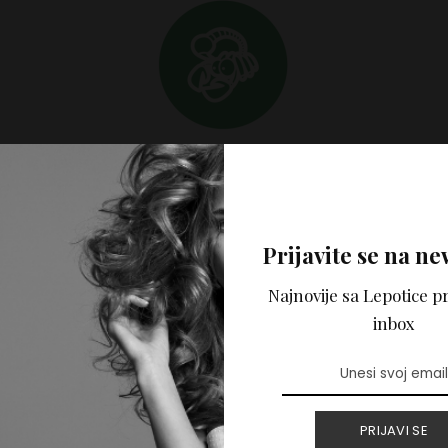
____________________________________________ Svi 
 portalu Lepotica.rs napisani su samo u informativne svrh
Prijavite se na ne
Lepotica.rs ne pruža medicinske, psihološke niti bilo koje s
ortalu ne predstavlja mišljenje autora i nije zamena za str
Najnovije sa Lepotice pr
e može preuzeti odgovornost za eventualnu štetu nastalu 
inbox
a tekstova.
PRIJAVI SE