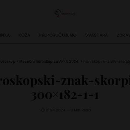
INKA
KOŽA
PREPORUČUJEMO
SVAŠTARA
ZDRAV
Horoskop
>
Mesečni horoskop za APRIL 2024.
>
horoskopski-znak-skorpi
roskopski-znak-skorpi
300×182-1-1
01.04.2024.
0 Min Read