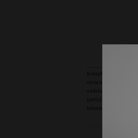
_________________
kompletan sadržaj na
stručni savet. Portal 
sadržaj tekstova na p
portal Lepotica.rs n
informacija iz sadržaj