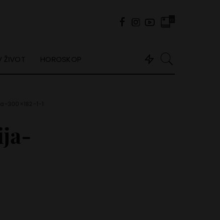
0
 ŽIVOT
HOROSKOP
ja-300×182-1-1
ja-