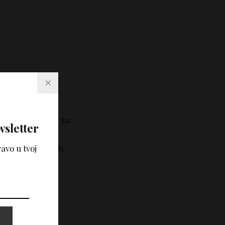
tekstovi i
e i nije zamena za
wsletter
tručne savete i
učno mišljenje, te
avo u tvoj
korišćenjem