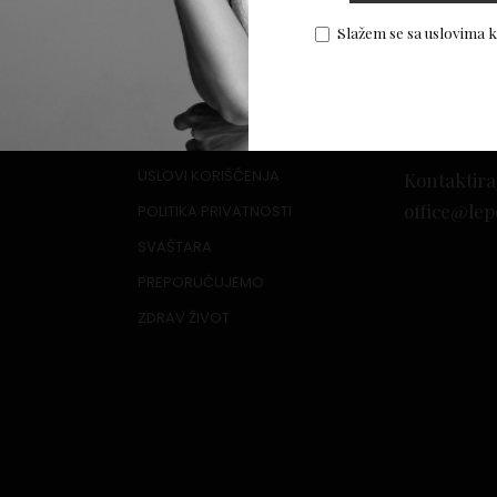
or
Slažem se sa uslovima 
USLOVI KORIŠĆENJA
Kontaktira
office@lep
POLITIKA PRIVATNOSTI
SVAŠTARA
PREPORUČUJEMO
ZDRAV ŽIVOT