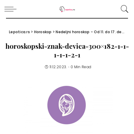
Lepotica.rs
>
Horoskop
>
Nedeljni horoskop – Od 11. do 17. decembra 2023.
horoskopski-znak-devica-300×182-1-1-
1-1-1-2-1
11.12.2023.
0 Min Read