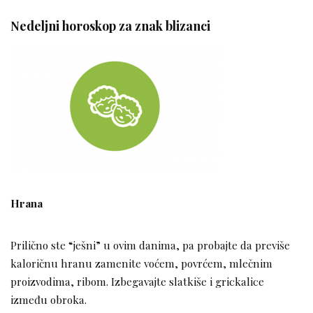
Nedeljni horoskop za znak blizanci
Hrana
Prilično ste “ješni” u ovim danima, pa probajte da previše
kaloričnu hranu zamenite voćem, povrćem, mlečnim
proizvodima, ribom. Izbegavajte slatkiše i grickalice
između obroka.