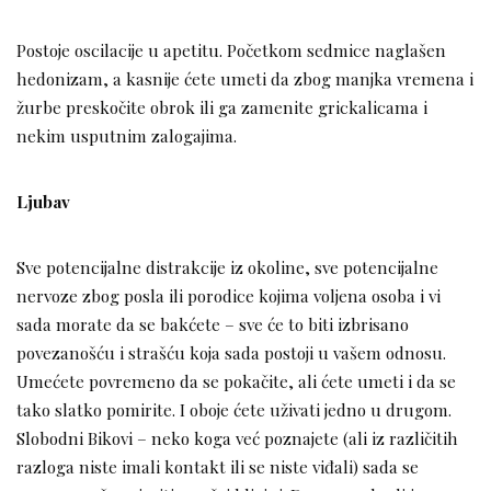
Postoje oscilacije u apetitu. Početkom sedmice naglašen
hedonizam, a kasnije ćete umeti da zbog manjka vremena i
žurbe preskočite obrok ili ga zamenite grickalicama i
nekim usputnim zalogajima.
Ljubav
Sve potencijalne distrakcije iz okoline, sve potencijalne
nervoze zbog posla ili porodice kojima voljena osoba i vi
sada morate da se bakćete – sve će to biti izbrisano
povezanošću i strašću koja sada postoji u vašem odnosu.
Umećete povremeno da se pokačite, ali ćete umeti i da se
tako slatko pomirite. I oboje ćete uživati jedno u drugom.
Slobodni Bikovi – neko koga već poznajete (ali iz različitih
razloga niste imali kontakt ili se niste viđali) sada se