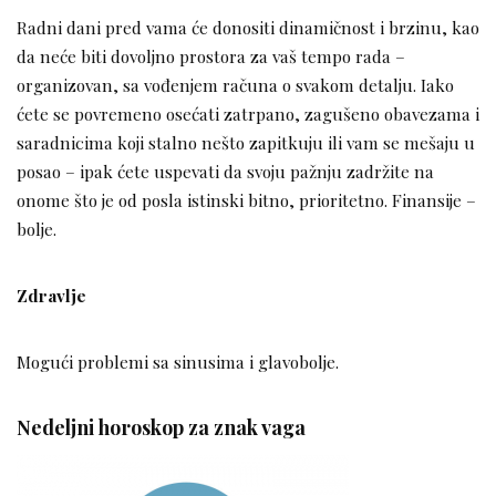
Radni dani pred vama će donositi dinamičnost i brzinu, kao
da neće biti dovoljno prostora za vaš tempo rada –
organizovan, sa vođenjem računa o svakom detalju. Iako
ćete se povremeno osećati zatrpano, zagušeno obavezama i
saradnicima koji stalno nešto zapitkuju ili vam se mešaju u
posao – ipak ćete uspevati da svoju pažnju zadržite na
onome što je od posla istinski bitno, prioritetno. Finansije –
bolje.
Zdravlje
Mogući problemi sa sinusima i glavobolje.
Nedeljni horoskop za znak vaga