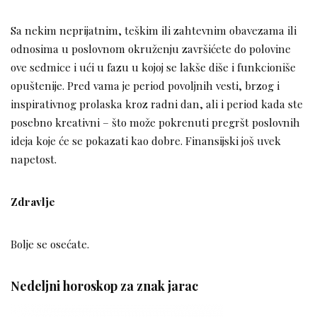
Sa nekim neprijatnim, teškim ili zahtevnim obavezama ili
odnosima u poslovnom okruženju završićete do polovine
ove sedmice i ući u fazu u kojoj se lakše diše i funkcioniše
opuštenije. Pred vama je period povoljnih vesti, brzog i
inspirativnog prolaska kroz radni dan, ali i period kada ste
posebno kreativni – što može pokrenuti pregršt poslovnih
ideja koje će se pokazati kao dobre. Finansijski još uvek
napetost.
Zdravlje
Bolje se osećate.
Nedeljni horoskop za znak jarac