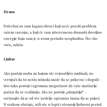
Hrana
Potrebni su vam lagani obroci koji neće praviti problem
vašem varenju, a koji će vam istovremeno donositi dovoljno
energije koja vam je u ovom periodu neophodna. Što više
voća, salata.
Ljubav
Ako postoji osoba za kojom ste čeznutljivo uzdisali, ne
verujući da tu nešto istinski može da se pokrene i dogodi –
isto tako postoji i ogromna mogućnost da vaše maštarije
počnu da se realizuju. Ako ne postoji „simpatija“ –
računajte da je od ove nedelje ogromna šansa da se pojavi.
U svakom slučaju, ušli ste u lepši i strasniji ljubavni period.