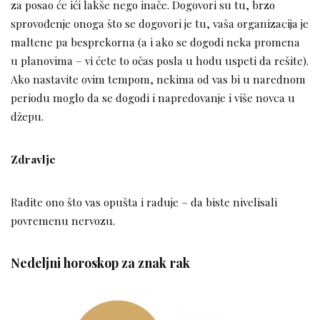
za posao će ići lakše nego inače. Dogovori su tu, brzo
sprovođenje onoga što se dogovori je tu, vaša organizacija je
maltene pa besprekorna (a i ako se dogodi neka promena
u planovima – vi ćete to očas posla u hodu uspeti da rešite).
Ako nastavite ovim tempom, nekima od vas bi u narednom
periodu moglo da se dogodi i napredovanje i više novca u
džepu.
Zdravlje
Radite ono što vas opušta i raduje – da biste nivelisali
povremenu nervozu.
Nedeljni horoskop za znak rak