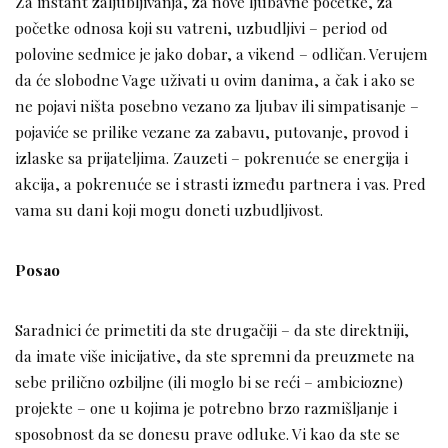
Za instant zaljubljivanja, za nove ljubavne početke, za
početke odnosa koji su vatreni, uzbudljivi – period od
polovine sedmice je jako dobar, a vikend – odličan. Verujem
da će slobodne Vage uživati u ovim danima, a čak i ako se
ne pojavi ništa posebno vezano za ljubav ili simpatisanje –
pojaviće se prilike vezane za zabavu, putovanje, provod i
izlaske sa prijateljima. Zauzeti – pokrenuće se energija i
akcija, a pokrenuće se i strasti između partnera i vas. Pred
vama su dani koji mogu doneti uzbudljivost.
Posao
Saradnici će primetiti da ste drugačiji – da ste direktniji,
da imate više inicijative, da ste spremni da preuzmete na
sebe prilično ozbiljne (ili moglo bi se reći – ambiciozne)
projekte – one u kojima je potrebno brzo razmišljanje i
sposobnost da se donesu prave odluke. Vi kao da ste se