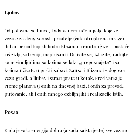
Ljubav
Od polovine sedmice, kada Venera uđe u polje koje se
vezuje za društvenost, prijatelje (čak i društvene mreže) –
dobar period koji slobodni Blizanci trenutno žive – postaće
još življi, vatreniji, inspirisaniji. Družite se, izlazite, radujte
se novim ljudima sa kojima se lako „prepoznajete“ i sa
kojima uživate u priči i zabavi. Zauzeti Blizanci – dogovor
vezu gradi, a ljubav i strast prate u korak. Pred vama je
vreme planova (i onih na dnevnoj bazi, i onih za provod,
putovanje, ali i onih mnogo ozbiljnijih) i realizacije istih.
Posao
Kada je vaša energija dobra (a sada zaista jeste) sve vezano