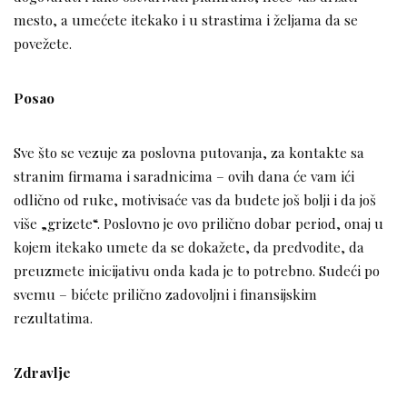
mesto, a umećete itekako i u strastima i željama da se
povežete.
Posao
Sve što se vezuje za poslovna putovanja, za kontakte sa
stranim firmama i saradnicima – ovih dana će vam ići
odlično od ruke, motivisaće vas da budete još bolji i da još
više „grizete“. Poslovno je ovo prilično dobar period, onaj u
kojem itekako umete da se dokažete, da predvodite, da
preuzmete inicijativu onda kada je to potrebno. Sudeći po
svemu – bićete prilično zadovoljni i finansijskim
rezultatima.
Zdravlje