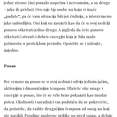
jedne strane čini pomalo napetim i nervoznim, a sa druge
– jako ih privlači. Ovo nije tip osobe na koju vi inače
„padate“, pa će vam situacija biti još čudnija, a istovremeno
jako uzbudljiva. Oni koji su zauzeti kao da će u ovoj nedelji
ponovo otkrivati jedno drugo. A izgleda da ćete ponovo
otkrivati i strasti i dobru energiju koja je bila malo
potisnuta u proteklom periodu. Opustite se i uživajte,
zajedno.
Posao
Sve vezano za posao se u ovoj sedmici odvija jednim jačim,
aktivnijim i dinamičnijim tempom. Ulažete više snage i
energije u posao, što će se vrlo brzo pokazati kao mudar
potez. Okolnosti i saradnici vas podstiču da se pokrećete,
da požurite, da radite drugačijim tempom od onog na koji
ste navikli. Povoljne poslovne prilike su pred vama, a deluje