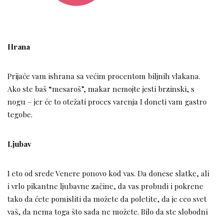
Hrana
Prijaće vam ishrana sa većim procentom biljnih vlakana.
Ako ste baš “mesaroš”, makar nemojte jesti brzinski, s
nogu – jer će to otežati proces varenja I doneti vam gastro
tegobe.
Ljubav
I eto od srede Venere ponovo kod vas. Da donese slatke, ali
i vrlo pikantne ljubavne začine, da vas probudi i pokrene
tako da ćete pomisliti da možete da poletite, da je ceo svet
vaš, da nema toga što sada ne možete. Bilo da ste slobodni