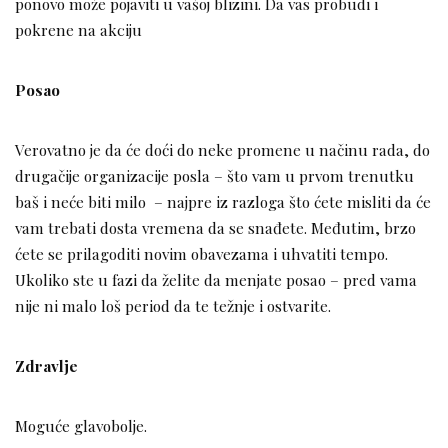
ponovo može pojaviti u vašoj blizini. Da vas probudi i
pokrene na akciju
Posao
Verovatno je da će doći do neke promene u načinu rada, do
drugačije organizacije posla – što vam u prvom trenutku
baš i neće biti milo – najpre iz razloga što ćete misliti da će
vam trebati dosta vremena da se snađete. Međutim, brzo
ćete se prilagoditi novim obavezama i uhvatiti tempo.
Ukoliko ste u fazi da želite da menjate posao – pred vama
nije ni malo loš period da te težnje i ostvarite.
Zdravlje
Moguće glavobolje.