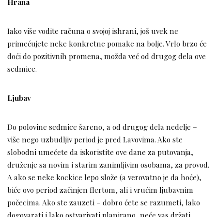
Hrana
Iako više vodite računa o svojoj ishrani, još uvek ne
primećujete neke konkretne pomake na bolje. Vrlo brzo će
doći do pozitivnih promena, možda već od drugog dela ove
sedmice.
Ljubav
Do polovine sedmice šareno, a od drugog dela nedelje –
više nego uzbudljiv period je pred Lavovima. Ako ste
slobodni umećete da iskoristite ove dane za putovanja,
druženje sa novim i starim zanimljivim osobama, za provod.
A ako se neke kockice lepo slože (a verovatno je da hoće),
biće ovo period začinjen flertom, ali i vrućim ljubavnim
počecima. Ako ste zauzeti – dobro ćete se razumeti, lako
dogovarati i lako ostvarivati planirano, neće vas držati