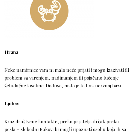
Hrana
Neke namirnice vam ni malo neće prijati i mogu izazivati ili
problem sa varenjem, nadimanjem ili pojačano lučenje
želudačne kiseline. Doduše, malo je to I na nervnoj bazi….
Ljubav
Kroz društvene kontakte, preko prijatelja ili čak preko
posla – slobodni Rakovi bi mogli upoznati osobu koja ih sa