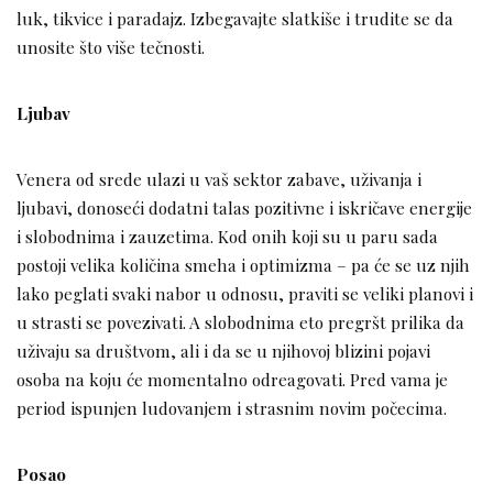
luk, tikvice i paradajz. Izbegavajte slatkiše i trudite se da
unosite što više tečnosti.
Ljubav
Venera od srede ulazi u vaš sektor zabave, uživanja i
ljubavi, donoseći dodatni talas pozitivne i iskričave energije
i slobodnima i zauzetima. Kod onih koji su u paru sada
postoji velika količina smeha i optimizma – pa će se uz njih
lako peglati svaki nabor u odnosu, praviti se veliki planovi i
u strasti se povezivati. A slobodnima eto pregršt prilika da
uživaju sa društvom, ali i da se u njihovoj blizini pojavi
osoba na koju će momentalno odreagovati. Pred vama je
period ispunjen ludovanjem i strasnim novim počecima.
Posao