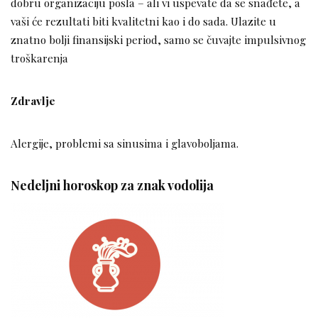
dobru organizaciju posla – ali vi uspevate da se snađete, a
vaši će rezultati biti kvalitetni kao i do sada. Ulazite u
znatno bolji finansijski period, samo se čuvajte impulsivnog
troškarenja
Zdravlje
Alergije, problemi sa sinusima i glavoboljama.
Nedeljni horoskop za znak vodolija