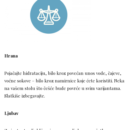
Hrana
Pojačajte hidrataciju, bilo kroz povećan unos vode, čajeve,
voćne sokove – bilo kroz namirnice koje ćete koristiti. Neka
na vašem stolu što češće bude povrće u svim varijantama.
Slatkiše izbegavajte.
Ljubav