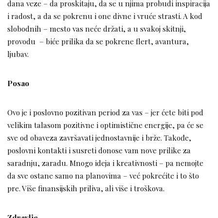
dana veze – da proskitaju, da se u njima probudi inspiracija
i radost, a da se pokrenu i one divne i vruće strasti. A kod
slobodnih – mesto vas neće držati, a u svakoj skitnji,
provodu – biće prilika da se pokrene flert, avantura,
ljubav.
Posao
Ovo je i poslovno pozitivan period za vas – jer ćete biti pod
velikim talasom pozitivne i optimistične energije, pa će se
sve od obaveza završavati jednostavnije i brže. Takođe,
poslovni kontakti i susreti donose vam nove prilike za
saradnju, zaradu. Mnogo ideja i kreativnosti – pa nemojte
da sve ostane samo na planovima – već pokrećite i to što
pre. Više finansijskih priliva, ali više i troškova.
Zdravlje