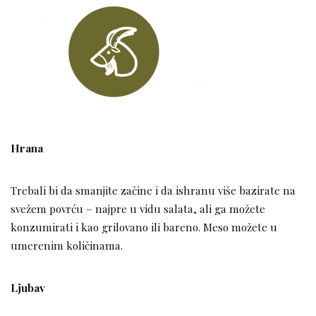
Hrana
Trebali bi da smanjite začine i da ishranu više bazirate na
svežem povrću – najpre u vidu salata, ali ga možete
konzumirati i kao grilovano ili bareno. Meso možete u
umerenim količinama.
Ljubav