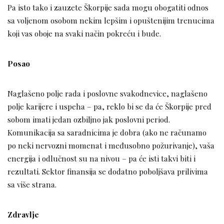
Pa isto tako i zauzete Škorpije sada mogu obogatiti odnos
sa voljenom osobom nekim lepšim i opuštenijim trenucima
koji vas oboje na svaki način pokreću i bude.
Posao
Naglašeno polje rada i poslovne svakodnevice, naglašeno
polje karijere i uspeha – pa, reklo bi se da će Škorpije pred
sobom imati jedan ozbiljno jak poslovni period.
Komunikacija sa saradnicima je dobra (ako ne računamo
po neki nervozni momenat i međusobno požurivanje), vaša
energija i odlučnost su na nivou – pa će isti takvi biti i
rezultati. Sektor finansija se dodatno poboljšava prilivima
sa više strana.
Zdravlje