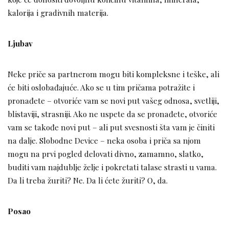
kalorija i gradivnih materija.
Ljubav
Neke priče sa partnerom mogu biti kompleksne i teške, ali
će biti oslobađajuće. Ako se u tim pričama potražite i
pronađete – otvoriće vam se novi put vašeg odnosa, svetliji,
blistaviji, strasniji. Ako ne uspete da se pronađete, otvoriće
vam se takođe novi put – ali put svesnosti šta vam je činiti
na dalje. Slobodne Device – neka osoba i priča sa njom
mogu na prvi pogled delovati divno, zamamno, slatko,
buditi vam najdublje želje i pokretati talase strasti u vama.
Da li treba žuriti? Ne. Da li ćete žuriti? O, da.
Posao