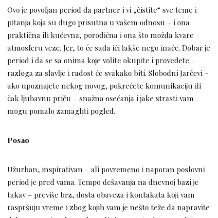
Ovo je povoljan period da partner i vi „čistite“ sve teme i
pitanja koja su dugo prisutna u vašem odnosu – i ona
praktična ili kućevna, porodična i ona što možda kvare
atmosferu veze. Jer, to će sada ići lakše nego inače. Dobar je
period i da se sa onima koje volite okupite i provedete –
razloga za slavlje i radost će svakako biti. Slobodni Jarčevi –
ako upoznajete nekog novog, pokrećete komunikaciju ili
čak ljubavnu priču – snažna osećanja i jake strasti vam
mogu pomalo zamagliti pogled.
Posao
Užurban, inspirativan – ali povremeno i naporan poslovni
period je pred vama. Tempo dešavanja na dnevnoj bazi je
takav – previše brz, dosta obaveza i kontakata koji vam
raspršuju vreme i zbog kojih vam je nešto teže da napravite