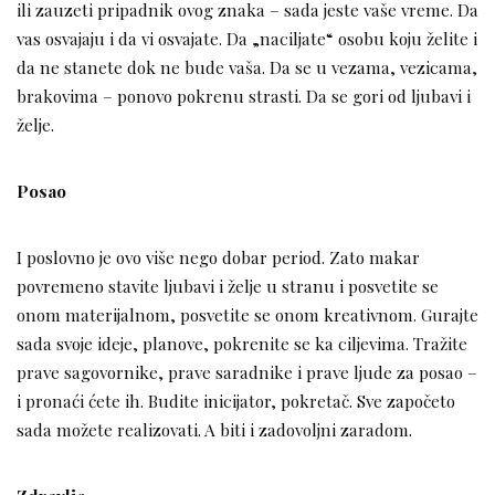
ili zauzeti pripadnik ovog znaka – sada jeste vaše vreme. Da
vas osvajaju i da vi osvajate. Da „naciljate“ osobu koju želite i
da ne stanete dok ne bude vaša. Da se u vezama, vezicama,
brakovima – ponovo pokrenu strasti. Da se gori od ljubavi i
želje.
Posao
I poslovno je ovo više nego dobar period. Zato makar
povremeno stavite ljubavi i želje u stranu i posvetite se
onom materijalnom, posvetite se onom kreativnom. Gurajte
sada svoje ideje, planove, pokrenite se ka ciljevima. Tražite
prave sagovornike, prave saradnike i prave ljude za posao –
i pronaći ćete ih. Budite inicijator, pokretač. Sve započeto
sada možete realizovati. A biti i zadovoljni zaradom.