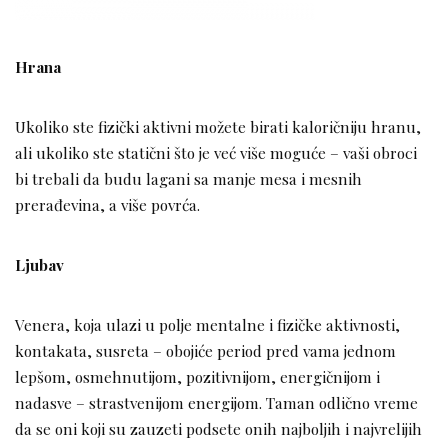
Hrana
Ukoliko ste fizički aktivni možete birati kaloričniju hranu,
ali ukoliko ste statični što je već više moguće – vaši obroci
bi trebali da budu lagani sa manje mesa i mesnih
prerađevina, a više povrća.
Ljubav
Venera, koja ulazi u polje mentalne i fizičke aktivnosti,
kontakata, susreta – obojiće period pred vama jednom
lepšom, osmehnutijom, pozitivnijom, energičnijom i
nadasve – strastvenijom energijom. Taman odlično vreme
da se oni koji su zauzeti podsete onih najboljih i najvrelijih