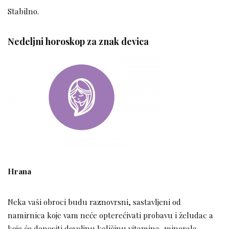
Stabilno.
Nedeljni horoskop za znak devica
Hrana
Neka vaši obroci budu raznovrsni, sastavljeni od
namirnica koje vam neće opterećivati probavu i želudac a
koje će donositi dovoljnu količinu vitamina, minerala,