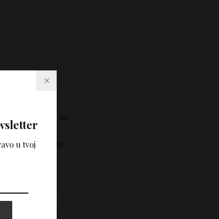
tekstovi i
e i nije zamena za
wsletter
tručne savete i
učno mišljenje, te
avo u tvoj
korišćenjem