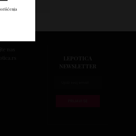
Vidi komentare
korišćenja
jte nas
otica.rs
LEPOTICA
NEWSLETTER