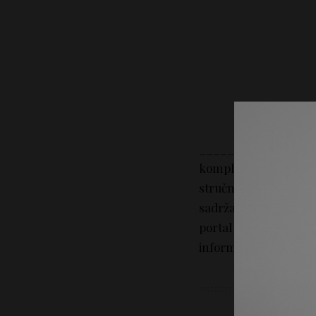
_________________
kompletan sadržaj na
stručni savet. Portal 
sadržaj tekstova na p
portal Lepotica.rs n
informacija iz sadržaj