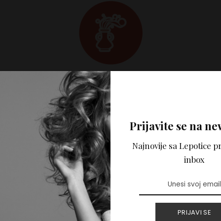
____________________________________________ Svi 
 portalu Lepotica.rs napisani su samo u informativne svrh
Prijavite se na ne
Lepotica.rs ne pruža medicinske, psihološke niti bilo koje s
ortalu ne predstavlja mišljenje autora i nije zamena za str
Najnovije sa Lepotice pr
e može preuzeti odgovornost za eventualnu štetu nastalu 
inbox
a tekstova.
PRIJAVI SE