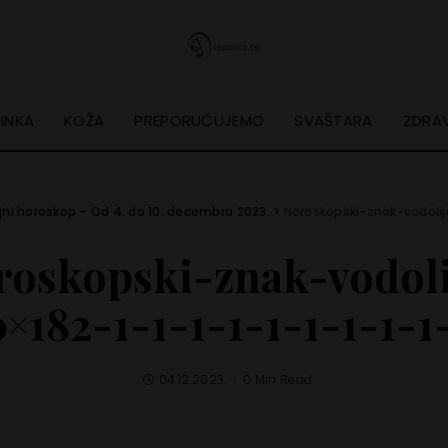
INKA
KOŽA
PREPORUČUJEMO
SVAŠTARA
ZDRAV
jni horoskop – Od 4. do 10. decembra 2023.
>
horoskopski-znak-vodolija
roskopski-znak-vodoli
×182-1-1-1-1-1-1-1-1-1
04.12.2023.
0 Min Read