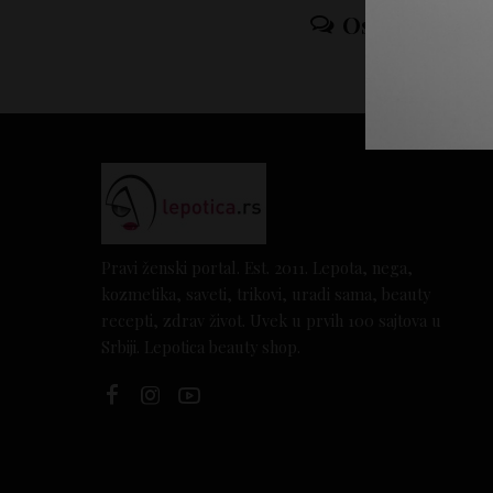
Ostavi odgov
Pravi ženski portal. Est. 2011. Lepota, nega,
kozmetika, saveti, trikovi, uradi sama, beauty
recepti, zdrav život. Uvek u prvih 100 sajtova u
Srbiji. Lepotica beauty shop.