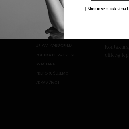
or
Slažem se sa uslovima 
USLOVI KORIŠĆENJA
Kontaktira
office@lep
POLITIKA PRIVATNOSTI
SVAŠTARA
PREPORUČUJEMO
ZDRAV ŽIVOT