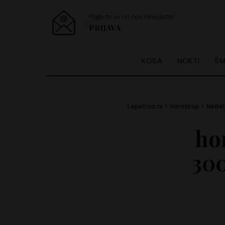
Prijavite se na naš newsletter
PRIJAVA
KOSA
NOKTI
ŠM
Lepotica.rs
>
Horoskop
>
Nedel
ho
300