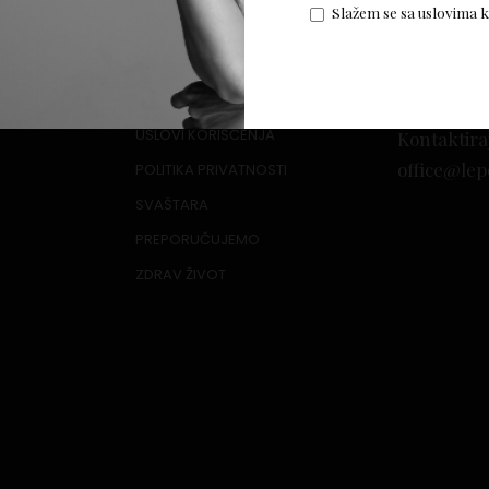
Slažem se sa uslovima 
USLOVI KORIŠĆENJA
Kontaktira
office@lep
POLITIKA PRIVATNOSTI
SVAŠTARA
PREPORUČUJEMO
ZDRAV ŽIVOT