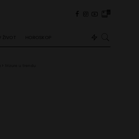
0
 ŽIVOT
HOROSKOP
a
>
frizure u trendu