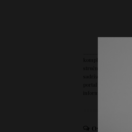
_________________
kompletan sadržaj na
stručni savet. Portal 
sadržaj tekstova na p
portal Lepotica.rs n
informacija iz sadržaj
Ostavi odgov