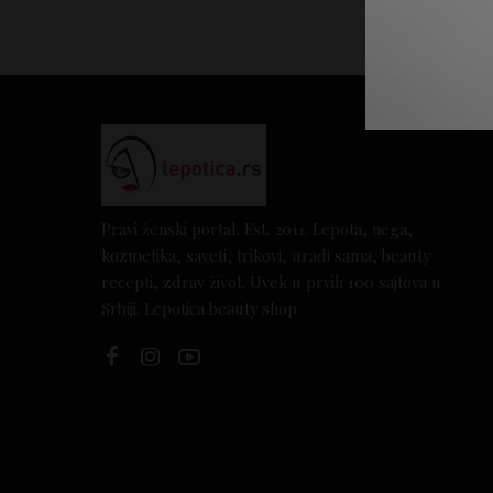
Pravi ženski portal. Est. 2011. Lepota, nega,
kozmetika, saveti, trikovi, uradi sama, beauty
recepti, zdrav život. Uvek u prvih 100 sajtova u
Srbiji. Lepotica beauty shop.