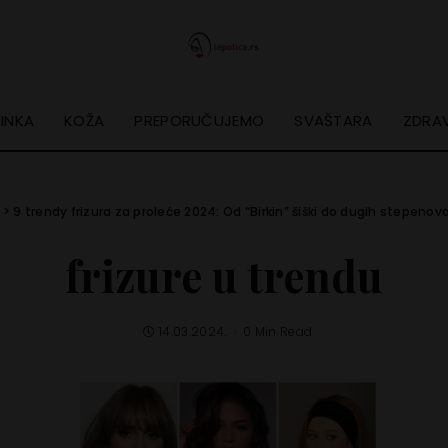
INKA
KOŽA
PREPORUČUJEMO
SVAŠTARA
ZDRAV
>
9 trendy frizura za proleće 2024: Od “Birkin” šiški do dugih stepenov
frizure u trendu
14.03.2024.
0 Min Read