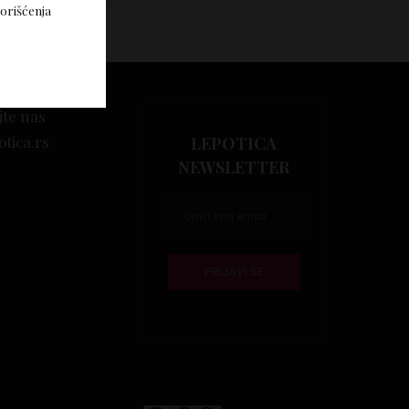
korišćenja
jte nas
otica.rs
LEPOTICA
NEWSLETTER