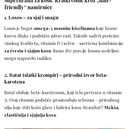
Superhrana za kosu: Kratki vodič kroz „hair-
friendly“ namirnice
1. Losos – za sjaj i snagu
Losos je bogat
omega-3 masnim kiselinama
koje hrane
koren dlake i podstiču zdrav rast. Takođe sadrži proteine
visokog kvaliteta, vitamin D i selen – savršena kombinacija
za čvrstu i sjajnu kosu
. Samo dve porcije lososa nedeljno
mogu napraviti razliku.
2. Batat (slatki krompir) – prirodni izvor beta-
karotena
Batat obiluje beta-karotenom, koji telo pretvara u vitamin
A. Ovaj vitamin podstiče proizvodnju sebuma – prirodnog
ulja koje štiti kožu glave i hidrira kosu. Rezultat?
Mekša,
elastičnija i sjajnija kosa
.