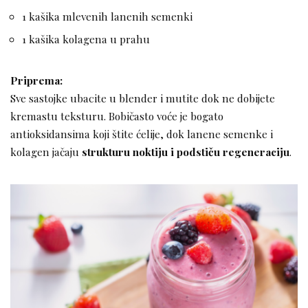
1 kašika mlevenih lanenih semenki
1 kašika kolagena u prahu
Priprema:
Sve sastojke ubacite u blender i mutite dok ne dobijete
kremastu teksturu. Bobičasto voće je bogato
antioksidansima koji štite ćelije, dok lanene semenke i
kolagen jačaju
strukturu noktiju i podstiču regeneraciju
.