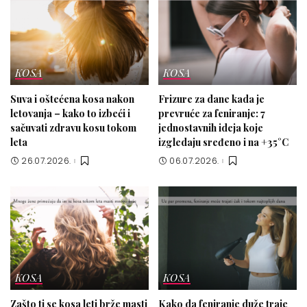
KOSA
KOSA
Suva i oštećena kosa nakon
Frizure za dane kada je
letovanja – kako to izbeći i
prevruće za feniranje: 7
sačuvati zdravu kosu tokom
jednostavnih ideja koje
leta
izgledaju sređeno i na +35°C
26.07.2026.
06.07.2026.
KOSA
KOSA
Zašto ti se kosa leti brže masti
Kako da feniranje duže traje