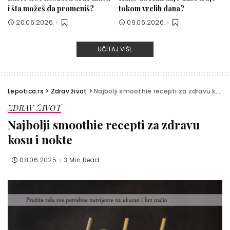
i šta možeš da promeniš?
tokom vrelih dana?
20.06.2026.
09.06.2026.
UČITAJ VIŠE
Lepotica.rs
>
Zdrav život
>
Najbolji smoothie recepti za zdravu kosu i nokte
ZDRAV ŽIVOT
Najbolji smoothie recepti za zdravu
kosu i nokte
08.06.2025.
3 Min Read