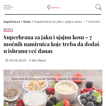
Lepotica.rs
>
Kosa
>
Superhrana za jaku i sjajnu kosu – 7 moćnih namirnica koje treba da dodaš u ishranu već danas
KOSA
Superhrana za jaku i sjajnu kosu – 7
moćnih namirnica koje treba da dodaš
u ishranu već danas
08.06.2025.
3 Min Read