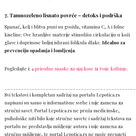
7. Tamnozeleno lisnato povrće – detoks i podrška
Spanać, kelj i blitva puni su gvožđa, vitamina C, A i folne
kiseline. Ove hranljive materije stimulišu cirkulaciju u koži
glave i doprinose boljoj ishrani folikula dlake.
Idealno za
prevenciju opadanja i lomljenja
.
Pogledajte i:
4 prirodne maske za sjaj kose iz tvoje kuhinje
.
________________________________________________
Svi tekstovi i kompletan sadržaj na portalu Lepotica.rs
napisani su samo u informativne svrhe i nije zamena za
stručni savet. Portal Lepotica.rs ne pruža medicinske,
psihološke niti bilo koje stručne savete i sadržaj tekstova na
portalu ne predstavlja mišljenje autora i nije zamena za
stručno mišljenje, te portal Lepotica.rs ne može preuzeti