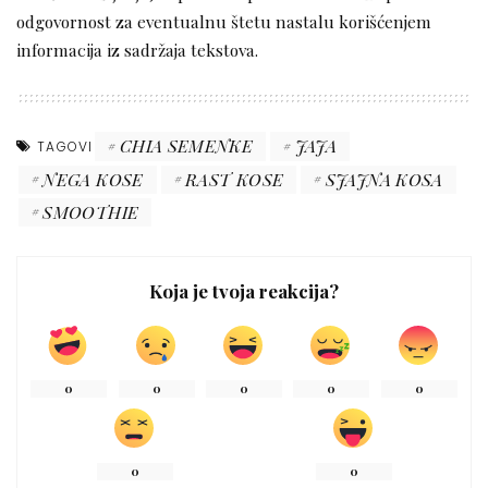
odgovornost za eventualnu štetu nastalu korišćenjem
informacija iz sadržaja tekstova.
CHIA SEMENKE
JAJA
TAGOVI
NEGA KOSE
RAST KOSE
SJAJNA KOSA
SMOOTHIE
Koja je tvoja reakcija?
0
0
0
0
0
0
0