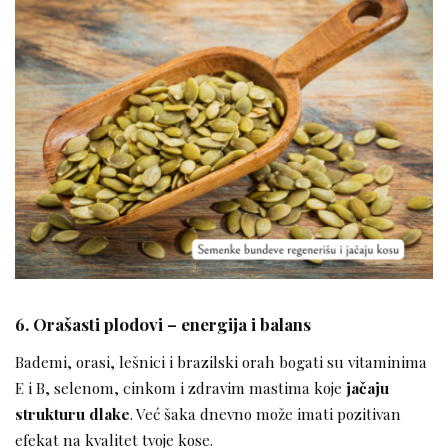
6. Orašasti plodovi – energija i balans
Bademi, orasi, lešnici i brazilski orah bogati su vitaminima
E i B, selenom, cinkom i zdravim mastima koje
jačaju
strukturu dlake
. Već šaka dnevno može imati pozitivan
efekat na kvalitet tvoje kose.