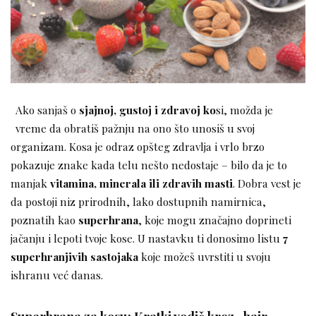
Ako sanjaš o
sjajnoj, gustoj i zdravoj ko
si, možda je
vreme da obratiš pažnju na ono što unosiš u svoj
organizam. Kosa je odraz opšteg zdravlja i vrlo brzo
pokazuje znake kada telu nešto nedostaje – bilo da je to
manjak
vitamina, minerala ili zdravih masti
. Dobra vest je
da postoji niz prirodnih, lako dostupnih namirnica,
poznatih kao
superhrana
, koje mogu značajno doprineti
jačanju i lepoti tvoje kose. U nastavku ti donosimo listu
7
superhranjivih sastojaka
koje možeš uvrstiti u svoju
ishranu već danas.