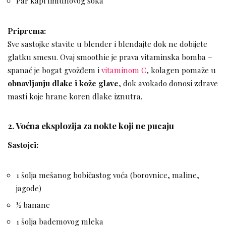
Par kapi limunovog soka
Priprema:
Sve sastojke stavite u blender i blendajte dok ne dobijete
glatku smesu. Ovaj smoothie je prava vitaminska bomba –
spanać je bogat gvožđem i
vitaminom C
, kolagen pomaže u
obnavljanju dlake i kože glave
, dok avokado donosi zdrave
masti koje hrane koren dlake iznutra.
2.
Voćna eksplozija za nokte koji ne pucaju
Sastojci:
1 šolja mešanog bobičastog voća (borovnice, maline,
jagode)
½ banane
1 šolja bademovog mleka