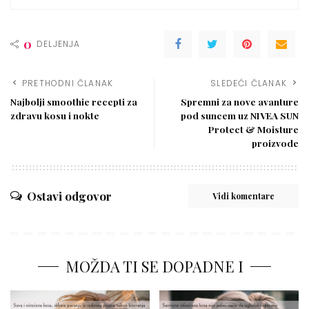
0
DELJENJA
PRETHODNI ČLANAK
SLEDEĆI ČLANAK
Najbolji smoothie recepti za
Spremni za nove avanture
zdravu kosu i nokte
pod suncem uz NIVEA SUN
Protect & Moisture
proizvode
Ostavi odgovor
Vidi komentare
MOŽDA TI SE DOPADNE I