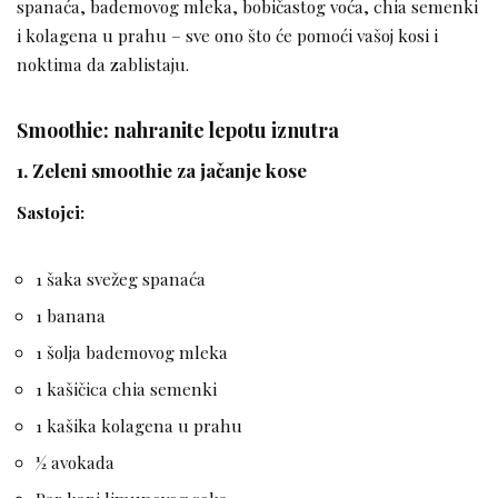
spanaća, bademovog mleka, bobičastog voća, chia semenki
i kolagena u prahu – sve ono što će pomoći vašoj kosi i
noktima da zablistaju.
Smoothie: nahranite lepotu iznutra
1. Zeleni smoothie za jačanje kose
Sastojci:
1 šaka svežeg spanaća
1 banana
1 šolja bademovog mleka
1 kašičica chia semenki
1 kašika kolagena u prahu
½ avokada