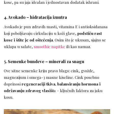
kose, pa su jaja idealan i jednostavan dodatak ishrani.
4. Avokado – hidratacija iznutra
Avokado je pun zdravih masti, vitamina E i antioksidanasa
koji poboljšavaju cirkulaciju u koži glave,
podstiču rast
kose i štite je od oštećenja
. Osim što je ukusan, sjajno se
uklapa u salate,
smoothie napitke
ili kao namaz.
5. Semenke bundeve – minerali za snagu
Ove sitne semenke kriju pravo blago: cink, gvožđe,
magnezijum i omega-3 masne kiseline. Cink posebno
doprinosi
regeneraciji tkiva, balansiranju hormona i
održavanju zdravog vlasišt
a – ključnih faktora za jaku
kosu.