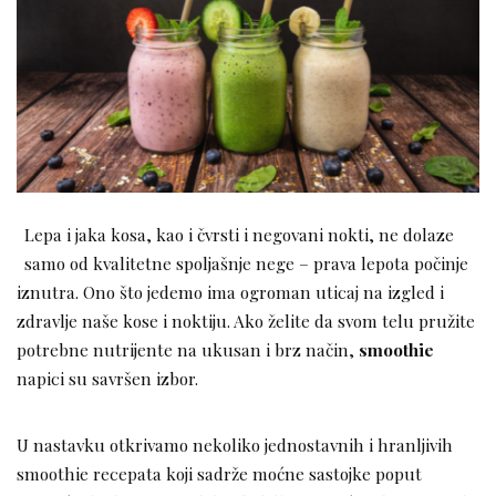
Lepa i jaka kosa, kao i čvrsti i negovani nokti, ne dolaze
samo od kvalitetne spoljašnje nege – prava lepota počinje
iznutra. Ono što jedemo ima ogroman uticaj na izgled i
zdravlje naše kose i noktiju. Ako želite da svom telu pružite
potrebne nutrijente na ukusan i brz način,
smoothie
napici su savršen izbor.
U nastavku otkrivamo nekoliko jednostavnih i hranljivih
smoothie recepata koji sadrže moćne sastojke poput