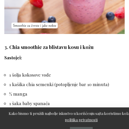
3.
Chia smoothie za blistavu kosu i kožu
Sastojci:
1 šolja kokosove vode
1 kašika chia semenki (potopljenje bar 10 minuta)
½ manga
1 šaka baby spanaća
1 kašika kolagena u prahu
Kako bismo ti pružili najbolje iskustvo u korišćenju sajta koristimo kola
politika privatnosti