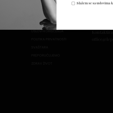
Slažem se sa uslovima 
USLOVI KORIŠĆENJA
Kontaktira
office@lep
POLITIKA PRIVATNOSTI
SVAŠTARA
PREPORUČUJEMO
ZDRAV ŽIVOT