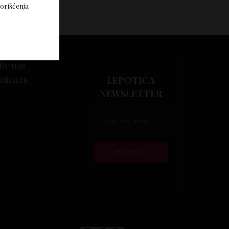
korišćenja
jte nas
otica.rs
LEPOTICA
NEWSLETTER