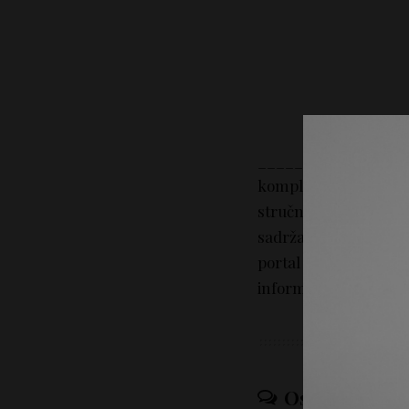
_________________
kompletan sadržaj na
stručni savet. Portal 
sadržaj tekstova na p
portal Lepotica.rs n
informacija iz sadržaj
Ostavi odgov