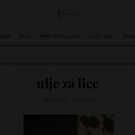
INKA
KOŽA
PREPORUČUJEMO
SVAŠTARA
ZDRAV
>
Koža
>
Ovo niste znale: 7 načina na koje možete koristiti ulja za lice
ulje za lice
08.11.2023.
0 Min Read