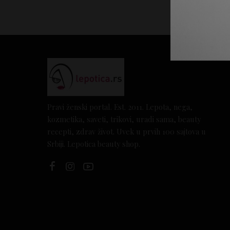
Pravi ženski portal. Est. 2011. Lepota, nega,
kozmetika, saveti, trikovi, uradi sama, beauty
recepti, zdrav život. Uvek u prvih 100 sajtova u
Srbiji. Lepotica beauty shop.