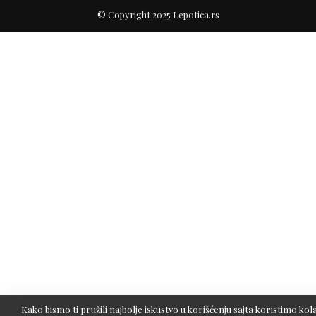
© Copyright 2025 Lepotica.rs
Kako bismo ti pružili najbolje iskustvo u korišćenju sajta koristimo kola