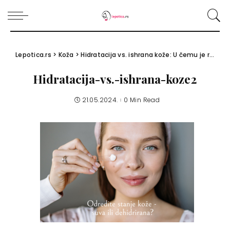
Lepotica.rs
>
Koža
>
Hidratacija vs. ishrana kože: U čemu je razlika?
Hidratacija-vs.-ishrana-koze2
21.05.2024.
0 Min Read