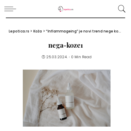
Lepotica.rs
>
Koža
>
“Inflammageing” je novi trend nege kože koji sprečava starenje kože
nega-koze1
25.03.2024.
0 Min Read