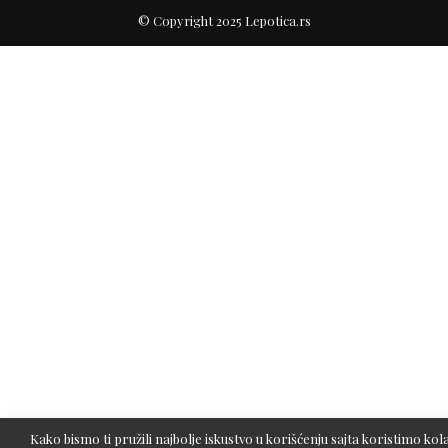
© Copyright 2025 Lepotica.rs
Kako bismo ti pružili najbolje iskustvo u korišćenju sajta koristimo kola