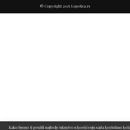
© Copyright 2025 Lepotica.rs
Kako bismo ti pružili najbolje iskustvo u korišćenju sajta koristimo kola