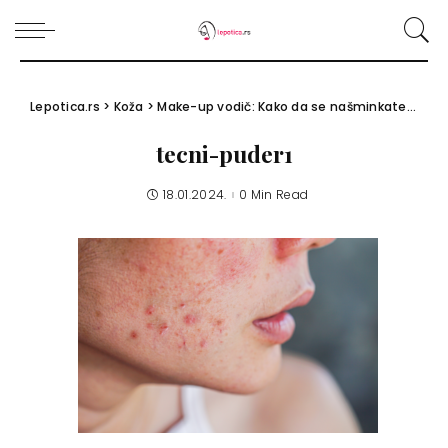
Lepotica.rs
>
Koža
>
Make-up vodič: Kako da se našminkate ako imate akne?
tecni-puder1
18.01.2024.
0 Min Read