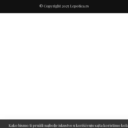
© Copyright 2025 Lepotica.rs
Kako bismo ti pružili najbolje iskustvo u korišćenju sajta koristimo kola