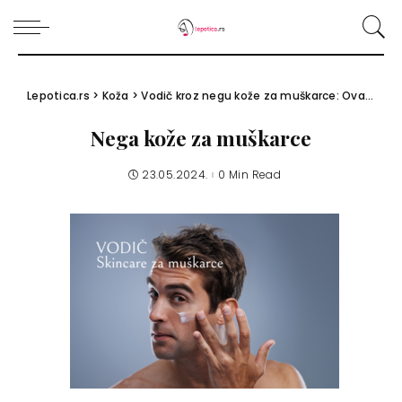
Lepotica.rs
>
Koža
>
Vodič kroz negu kože za muškarce: Ova 4 skincare proizvoda su im potrebna
Nega kože za muškarce
23.05.2024.
0 Min Read