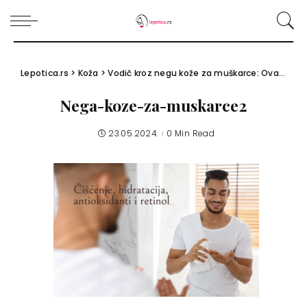
Lepotica.rs
>
Koža
>
Vodič kroz negu kože za muškarce: Ova 4 skincare proizvoda su im potrebna
Nega-koze-za-muskarce2
23.05.2024.
0 Min Read