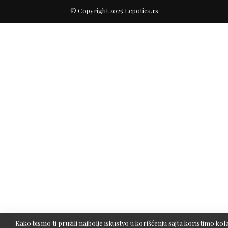
© Copyright 2025 Lepotica.rs
Kako bismo ti pružili najbolje iskustvo u korišćenju sajta koristimo kola