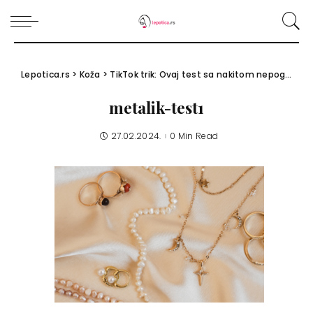
Lepotica.rs
>
Koža
>
TikTok trik: Ovaj test sa nakitom nepogrešivo otkriva vaš podton kože
metalik-test1
27.02.2024.
0 Min Read