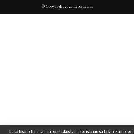
© Copyright 2025 Lepotica.rs
Kako bismo ti pružili najbolje iskustvo u korišćenju sajta koristimo kola