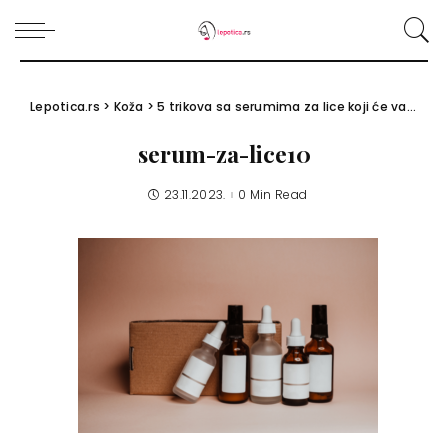
Lepotica.rs
>
Koža
>
5 trikova sa serumima za lice koji će vam promeniti beauty rutinu
serum-za-lice10
23.11.2023.
0 Min Read