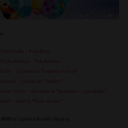
a:
Cinderella – Pepeljuga
 Pochahontas – Pokahontas
lle – Lepotica iz “Lepotice i zveri”
Jasmin – Jasmin iz “Aladina”
now White – Snežana iz “Snežane i 7 patuljaka”
riel – Ariel iz “Male sirene”
0 RSD
u Lepotica Beauty Shop-u.