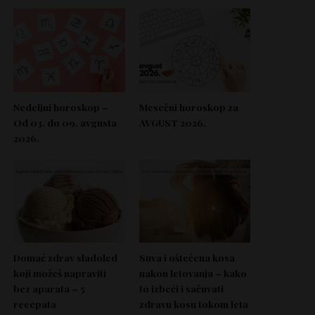
Nedeljni horoskop –
Mesečni horoskop za
Od 03. do 09. avgusta
AVGUST 2026.
2026.
Domać zdrav sladoled
Suva i oštećena kosa
koji možeš napraviti
nakon letovanja – kako
bez aparata – 5
to izbeći i sačuvati
recepata
zdravu kosu tokom leta