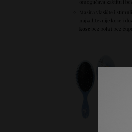
omogućava zaštitu i be
Masira vlasište i stimul
najzahtevnije kose i do
kose
bez bola i bez čup