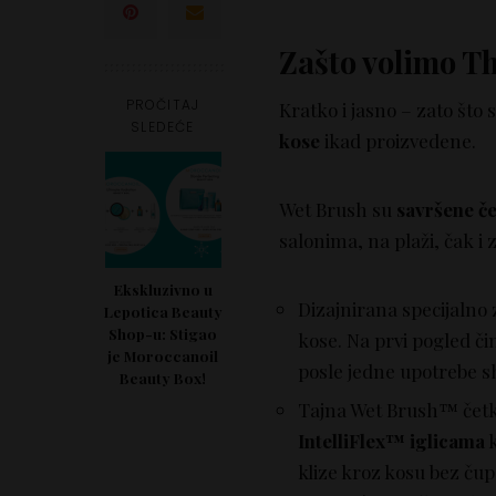
Zašto volimo Th
PROČITAJ
Kratko i jasno – zato što 
SLEDEĆE
kose
ikad proizvedene.
Wet Brush su
sаvršene č
salonima, na plaži, čak i
Ekskluzivno u
Dizajnirana specijalno
Lepotica Beauty
Shop-u: Stigao
kose. Na prvi pogled č
je Moroccanoil
posle jedne upotrebe shv
Beauty Box!
Tajna Wet Brush™ četke
IntelliFlex™ iglicama
k
klize kroz kosu bez čup