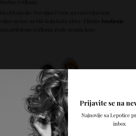
zbedno češljanje.
išu cirkulaciju. Dovoljno čvrste za raščešljavanje
voljno nežne za bilo koju kožu glave. Elimiše
lomljenje
anja prilokom češljanja posle pranja kose.
Prijavite se na ne
Najnovije sa Lepotice pr
inbox