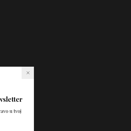
wsletter
avo u tvoj