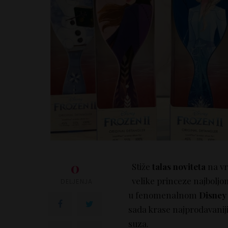
0
Stiže
talas noviteta
na v
velike princeze najbolj
DELJENJA
u fenomenalnom
Disney 
sada krase najprodavaniji
suza.