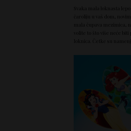
Svaka mala loknasta lepo
čaroliju u vaš dom, novi
mala čupava mezimica, najv
volite to što više neće bi
loknica. Četke su namenje