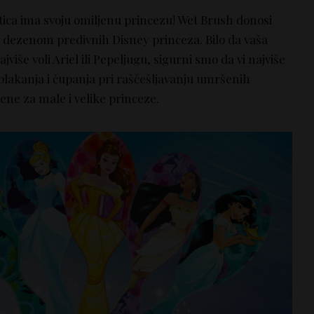
tica ima svoju omiljenu princezu! Wet Brush donosi
m dezenom predivnih Disney princeza. Bilo da vaša
iše voli Ariel ili Pepeljugu, sigurni smo da vi najviše
ti plakanja i čupanja pri raščešljavanju umršenih
ne za male i velike princeze.