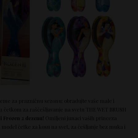
reme za prazničnu sezonu: obradujte vaše male i
om četkom za raščešljavanje na svetu THE WET BRUSH
i Frozen 2 dezenu!
Omiljeni junaci vaših princeza
 model četke za kosu na svet, za češljanje bez muka i