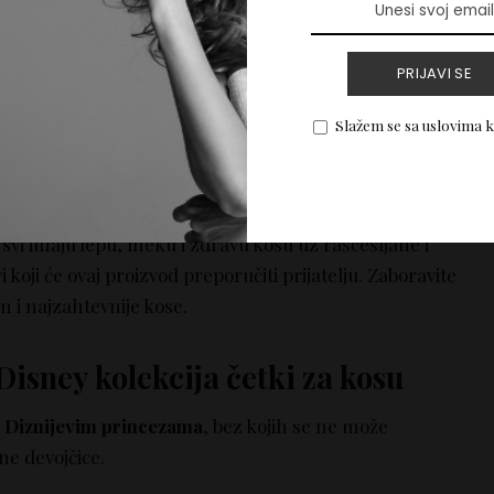
PRIJAVI SE
Slažem se sa uslovima 
eba
j ili suvoj коsi
kao i za češljanje ekstenzija i perika.
vi imaju lepu, meku i zdravu kosu uz raščešljane i
 koji će ovaj proizvod preporučiti prijatelju. Zaboravite
 i najzahtevnije kose.
isney kolekcija četki za kosu
a
Diznijevim princezama
, bez kojih se ne može
ne devojčice.