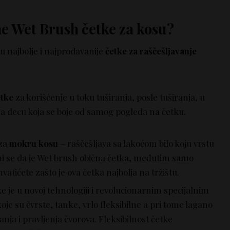
e Wet Brush četke za kosu?
su najbolje i najprodavanije
četke za raščešljavanje
etke
za korišćenje u toku tuširanja, posle tuširanja, u
 za decu koja se boje od samog pogleda na četku.
 za
mokru kosu
– raščešljava sa lakoćom bilo koju vrstu
ini se da je Wet brush obična četka, međutim samo
atićete zašto je ova četka najbolja na tržištu.
 je u novoj tehnologiji i revolucionarnim specijalnim
oje su čvrste, tanke, vrlo fleksibilne a pri tome lagano
anja i pravljenja čvorova. Fleksibilnost četke