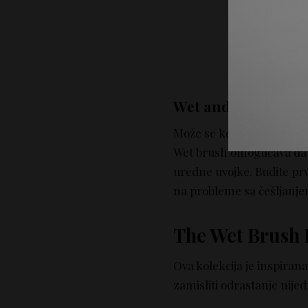
Wet and Dry upotr
Može sе koristiti na
mokro
Wet brush omogućava da s
uredne uvojke. Budite prvi
na probleme sa češljanjem
The Wet Brush D
Ova kolekcija je inspiran
zamisliti odrastanje nijed