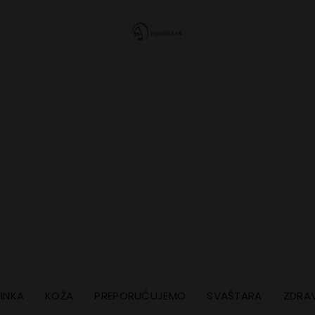
INKA
KOŽA
PREPORUČUJEMO
SVAŠTARA
ZDRAV