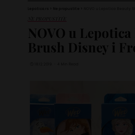
Lepotica.rs
>
Ne propustite
>
NOVO u Lepotica Beauty Sh
NE PROPUSTITE
NOVO u Lepotica 
Brush Disney i Fr
18.12.2019.
4 Min Read