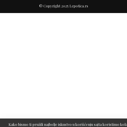
© Copyright 2025 Lepotica.rs
Kako bismo ti pružili najbolje iskustvo u korišćenju sajta koristimo kola