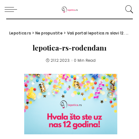
Lepotica.rs
>
Ne propustite
>
Vaš portal lepotica.rs slavi 12. rođendan i sprema vam sjajno DARIVANJE!
lepotica-rs-rodendan1
21.12.2023.
0 Min Read