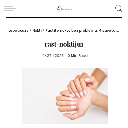
Lepotica.rs
>
Nokti
>
Pustite nokte bez problema: 4 saveta za brži rast noktiju
rast-noktiju1
27.11.2023.
0 Min Read