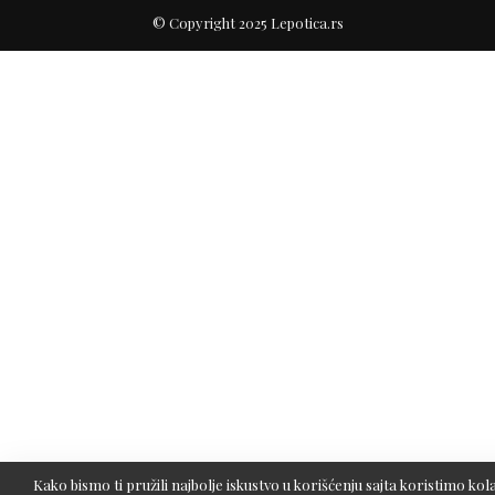
© Copyright 2025 Lepotica.rs
Kako bismo ti pružili najbolje iskustvo u korišćenju sajta koristimo kola