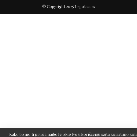
© Copyright 2025 Lepotica.rs
Kako bismo ti pružili najbolje iskustvo u korišćenju sajta koristimo kola