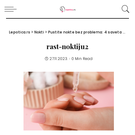
Lepotica.rs
>
Nokti
>
Pustite nokte bez problema: 4 saveta za brži rast noktiju
rast-noktiju2
27.11.2023.
0 Min Read