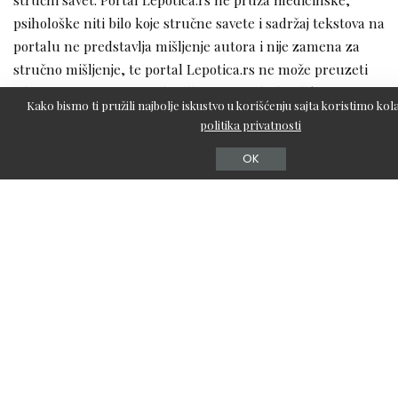
psihološke niti bilo koje stručne savete i sadržaj tekstova na
portalu ne predstavlja mišljenje autora i nije zamena za
stručno mišljenje, te portal Lepotica.rs ne može preuzeti
odgovornost za eventualnu štetu nastalu korišćenjem
Kako bismo ti pružili najbolje iskustvo u korišćenju sajta koristimo kola
informacija iz sadržaja tekstova.
politika privatnosti
OK
KOMBINOVANA KOŽA
KOŽA
TAGOVI
KREMA
KREMA ZA LICE
LICE
MASNA KOŽA
MESOVITA KOZA
SUVA KOŽA
TIP KOŽE
Koja je tvoja reakcija?