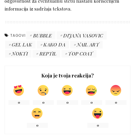
odgovornost za eventualnu štetu nastalu korišćenjem
informacija iz sadržaja tekstova.
BUBBLE
DIJANA VASOVIC
TAGOVI
GEL LAK
KAKO DA
NAIL ART
NOKTI
REPTIL
TOP COAT
Koja je tvoja reakcija?
0
0
0
0
0
0
0