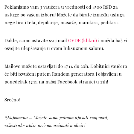
Poklanjamo vam
3 vaučera u vrednosti od 4500 RSD za
usluge po vašem izboru
! Možete da birate između usluga
nege lica i tela, depilacije, masaže, manikira, pedikira.
Dakle, samo ostavite svoj mail
OVDE (klikni)
i možda baš vi
osvojite ulepšavanje u ovom luksuznom salonu.
Mailove možete ostavljati do 17.11. do 20h. Dobitnici vaučera
će biti izvučeni putem Random generatora i objavljeni u
ponedeljak 17.11. na našoj Facebook stranici u 21h!
Srećno!
*Napomena – Možete samo jednom upisati svoj mail,
višestruke upise nećemo uzimati u obzir!