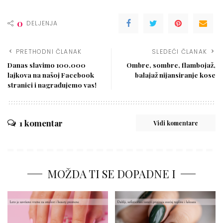
0
DELJENJA
PRETHODNI ČLANAK
SLEDEĆI ČLANAK
Danas slavimo 100.000
Ombre, sombre, flambojaž,
lajkova na našoj Facebook
balajaž nijansiranje kose
stranici i nagrađujemo vas!
1 komentar
Vidi komentare
MOŽDA TI SE DOPADNE I