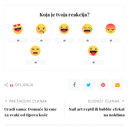
Koja je tvoja reakcija?
0
0
0
0
0
0
0
0
DELJENJA
PRETHODNI ČLANAK
SLEDEĆI ČLANAK
Uradi sama: Domaće kreme
Nail art reptil ili bubble efekat
za svaki od tipova kože
na noktima