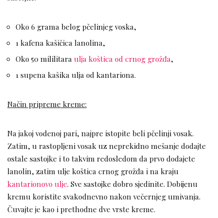
Oko 6 grama belog pčelinjeg voska,
1 kafena kašičica lanolina,
Oko 50 mililitara
ulja koštica od crnog grožđa
,
1 supena kašika ulja od kantariona.
Način pripreme kreme:
Na jakoj vodenoj pari, najpre istopite beli pčelinji vosak.
Zatim, u rastopljeni vosak uz neprekidno mešanje dodajte
ostale sastojke i to takvim redosledom da prvo dodajete
lanolin, zatim ulje koštica crnog grožđa i na kraju
kantarionovo ulje
. Sve sastojke dobro sjedinite. Dobijenu
kremu koristite svakodnevno nakon večernjeg umivanja.
Čuvajte je kao i prethodne dve vrste kreme.