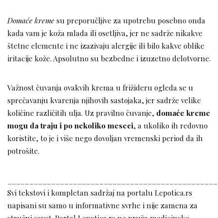
Domaće kreme
su preporučljive za upotrebu posebno onda
kada vam je koža mlada ili osetljiva, jer ne sadrže nikakve
štetne elemente i ne izazivaju alergije ili bilo kakve oblike
iritacije kože. Apsolutno su bezbedne i izuzetno delotvorne.
Važnost čuvanja ovakvih krema u frižideru ogleda se u
sprečavanju kvarenja njihovih sastojaka, jer sadrže velike
količine različitih ulja. Uz pravilno čuvanje,
domaće kreme
mogu da traju i po nekoliko meseci
, a ukoliko ih redovno
koristite, to je i više nego dovoljan vremenski period da ih
potrošite.
________________________________________________
Svi tekstovi i kompletan sadržaj na portalu Lepotica.rs
napisani su samo u informativne svrhe i nije zamena za
stručni savet. Portal Lepotica.rs ne pruža medicinske,