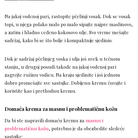
Na jakoj vodenoj pari, rastopite pčelinji vosak. Dok se vosak
topi, u njega polako malo po malo sipajte najpre maslinovo,
a zatim i hladno ceđeno kokosovo ulje. Svo vreme mešajte
sadržaj, kako bi se što bolje i kompaktnije sjedinio.
Dok je sadržaj pčelinjeg voska i ulja još uvek u tečnom
stanju, u drugoj posudi takođe na jakoj vodenoj pari
zagrejte ružinu vodicu. Na kraju sjedinite i još jednom
dobro promešajte sve sastojke. Dobijenu kremu čuvajte i
koristite kao i prethodnu kremu.
Domaća krema za masnu i problematičnu kožu
Da bi ste napravili domaću kremu za
masnu i
problematičnu kožu
, potrebno je da obezbedite sledeće
sastojke: