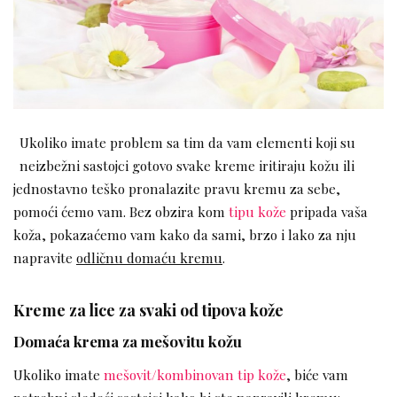
Ukoliko imate problem sa tim da vam elementi koji su
neizbežni sastojci gotovo svake kreme iritiraju kožu ili
jednostavno teško pronalazite pravu kremu za sebe,
pomoći ćemo vam. Bez obzira kom
tipu kože
pripada vaša
koža, pokazaćemo vam kako da sami, brzo i lako za nju
napravite
odličnu domaću kremu
.
Kreme za lice za svaki od tipova kože
Domaća krema za mešovitu kožu
Ukoliko imate
mešovit/kombinovan tip kože
, biće vam