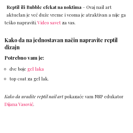
Reptil ili Bubble efekat na noktima
– Ovaj nail art
aktuelan je već duže vreme i veoma je atraktivan a nije ga
teško napraviti.
Video savet
za vas.
Kako da na jednostavan način napravite reptil
dizajn
Potrebno vam je:
dve boje
gel laka
top coat za gel lak.
Kako da uradite reptil nail art
pokazaće vam NSP edukator
Dijana Vasović
.