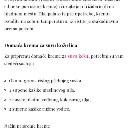
od neke potrošene kreme) i čuvajte je u frižideriu ili na
hladnom mestu. Oko pola sata pre upotrebe, kremu
izvadite na sobnu temperaturu. Koristite je svakodnevno
prema potrebi.
Domaća krema za suvu kožu lica
Za pripremu domaće kreme za
suvu kožu
, potrebni su vam
sledeći sastojci:
Oko 10 grama čistog pčelinjeg voska,
4 supene kašike maslinovog ulja,
2 kašike hladno ceđenog kokosovog ulja,
2 supene kašike ružine vodice.
Način pripreme kreme