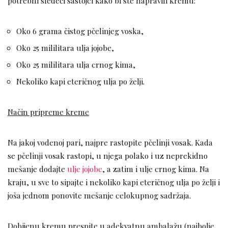
potrebni sledeći sastojci kako bi ste napravili kremu:
Oko 6 grama čistog pčelinjeg voska,
Oko 25 mililitara ulja jojobe,
Oko 25 mililitara ulja crnog kima,
Nekoliko kapi eteričnog ulja po želji.
Način pripreme kreme
Na jakoj vodenoj pari, najpre rastopite pčelinji vosak. Kada
se pčelinji vosak rastopi, u njega polako i uz neprekidno
mešanje dodajte
ulje jojobe
, a zatim i ulje crnog kima. Na
kraju, u sve to sipajte i nekoliko kapi eteričnog ulja po želji i
joša jednom ponovite mešanje celokupnog sadržaja.
Dobijenu kremu prespite u adekvatnu ambalažu (najbolje