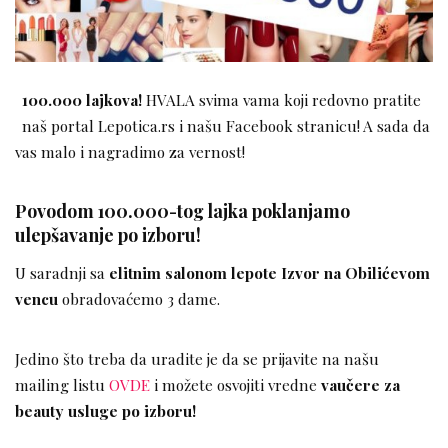
100.000 lajkova!
HVALA svima vama koji redovno pratite
naš portal Lepotica.rs i našu Facebook stranicu! A sada da
vas malo i nagradimo za vernost!
Povodom 100.000-tog lajka poklanjamo
ulepšavanje po izboru!
U saradnji sa
elitnim salonom lepote Izvor na Obilićevom
vencu
obradovaćemo 3 dame.
Jedino što treba da uradite je da se prijavite na našu
mailing listu
OVDE
i možete osvojiti vredne
vaučere za
beauty usluge po izboru!