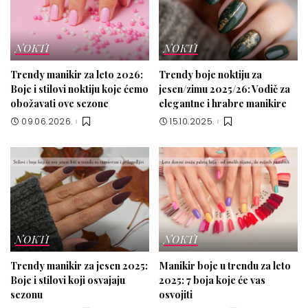
NOKTI
NOKTI
Trendy manikir za leto 2026:
Trendy boje noktiju za
Boje i stilovi noktiju koje ćemo
jesen/zimu 2025/26: Vodič za
obožavati ove sezone
elegantne i hrabre manikire
09.06.2026.
15.10.2025.
NOKTI
NOKTI
Trendy manikir za jesen 2025:
Manikir boje u trendu za leto
Boje i stilovi koji osvajaju
2025: 7 boja koje će vas
sezonu
osvojiti