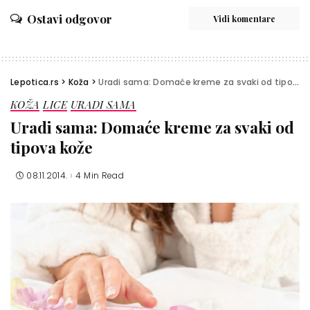
Ostavi odgovor
Vidi komentare
Lepotica.rs
>
Koža
>
Uradi sama: Domaće kreme za svaki od tipova kože
KOŽA
LICE
URADI SAMA
Uradi sama: Domaće kreme za svaki od
tipova kože
08.11.2014.
4 Min Read