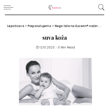
Lepotica.rs
>
Preporučujemo
>
Nega tela na Eucerin® način: Oktobar je mesec suve kože!
suva koža
12.10.2023.
0 Min Read