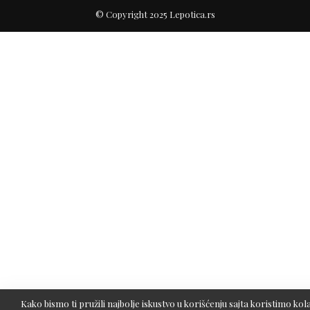
© Copyright 2025 Lepotica.rs
Kako bismo ti pružili najbolje iskustvo u korišćenju sajta koristimo kola