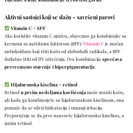
Aktivni sastojci koji se slažu – savršeni parovi
Vitamin C + SPF
Ako koristite vitamin C ujutru, obavezno ga kombinujte sa
kremom sa zaštitnim faktorom (SPF).
Vitamin C
je moćan
antioksidans koji štiti kožu od slobodnih radikala, a SPF
dodatno štiti od UV oštećenja. Ova kombinacija
sprečava
prevremeno starenje i hiperpigmentacije
.
Hijaluronska kiselina + retinol
Retinol
u prvim nedeljama korišćenja
može isušiti kožu,
ali kada ga kombinujete sa hijaluronskom kiselinom, ona
pomaže da se održi hidratacija i umanji iritacija.
Preporučuje se da prvo nanesete hijaluronsku kiselinu, a
zatim retinol.