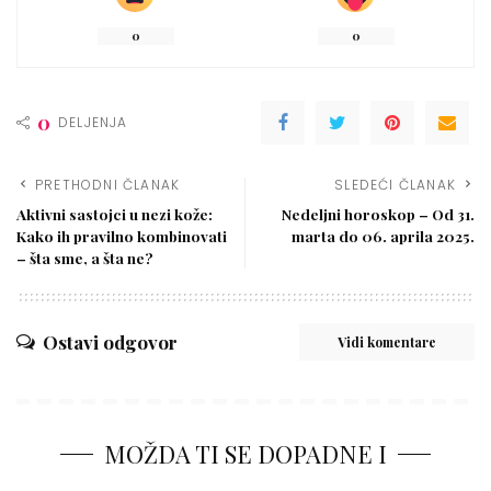
0
0
0
DELJENJA
PRETHODNI ČLANAK
SLEDEĆI ČLANAK
Aktivni sastojci u nezi kože:
Nedeljni horoskop – Od 31.
Kako ih pravilno kombinovati
marta do 06. aprila 2025.
– šta sme, a šta ne?
Ostavi odgovor
Vidi komentare
MOŽDA TI SE DOPADNE I