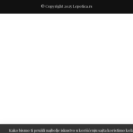
© Copyright 2025 Lepotica.rs
Kako bismo ti pružili najbolje iskustvo u korišćenju sajta koristimo kola