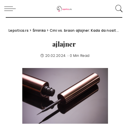
Lepotica.rs
>
Šminka
>
Crni vs. braon ajlajner: Kada da nosite koji?
ajlajner
20.02.2024.
0 Min Read